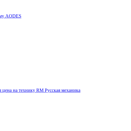
иму AODES
 цена на технику RM Русская механика