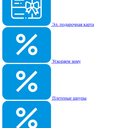
Эл. подарочная карта
Ускоряем зиму
Плетеные шнуры