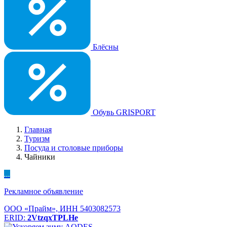
Блёсны
Обувь GRISPORT
Главная
Туризм
Посуда и столовые приборы
Чайники
...
Рекламное объявление
ООО «Прайм», ИНН 5403082573
ERID:
2VtzqxTPLHe