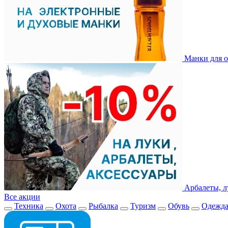
Манки для о
Арбалеты, л
Все акции
Техника
Охота
Рыбалка
Туризм
Обувь
Одежд