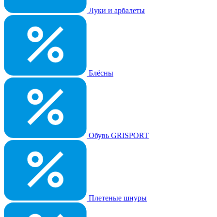
Луки и арбалеты
Блёсны
Обувь GRISPORT
Плетеные шнуры