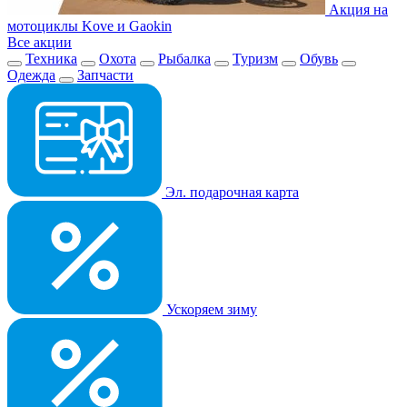
Акция на
мотоциклы Kove и Gaokin
Все акции
Техника
Охота
Рыбалка
Туризм
Обувь
Одежда
Запчасти
Эл. подарочная карта
Ускоряем зиму