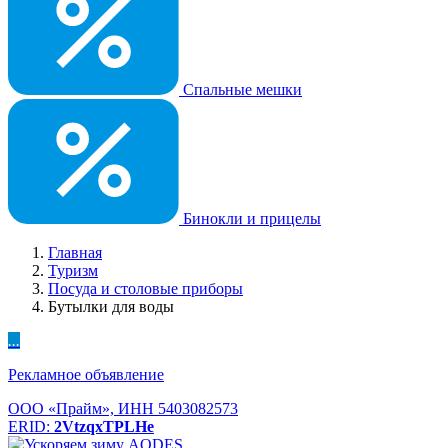
Спальные мешки
Бинокли и прицелы
Главная
Туризм
Посуда и столовые приборы
Бутылки для воды
...
Рекламное объявление
ООО «Прайм», ИНН 5403082573
ERID:
2VtzqxTPLHe