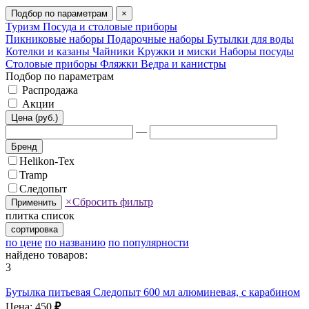
Подбор по параметрам
×
Туризм
Посуда и столовые приборы
Пикниковые наборы
Подарочные наборы
Бутылки для воды
Котелки и казаны
Чайники
Кружки и миски
Наборы посуды
Столовые приборы
Фляжки
Ведра и канистры
Подбор по параметрам
Распродажа
Акции
Цена (руб.)
—
Бренд
Helikon-Tex
Tramp
Следопыт
×
Сбросить фильтр
Применить
плитка
список
сортировка
по цене
по названию
по популярности
найдено товаров:
3
Бутылка питьевая Следопыт 600 мл алюминевая, с карабином
Цена: 450
₽