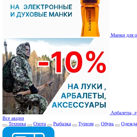
Манки для о
Арбалеты, л
Все акции
Техника
Охота
Рыбалка
Туризм
Обувь
Одежд