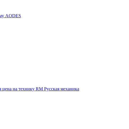
иму AODES
 цена на технику RM Русская механика