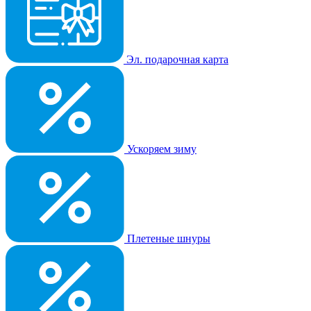
Эл. подарочная карта
Ускоряем зиму
Плетеные шнуры