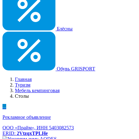
Блёсны
Обувь GRISPORT
Главная
Туризм
Мебель кемпинговая
Столы
...
Рекламное объявление
ООО «Прайм», ИНН 5403082573
ERID:
2VtzqxTPLHe