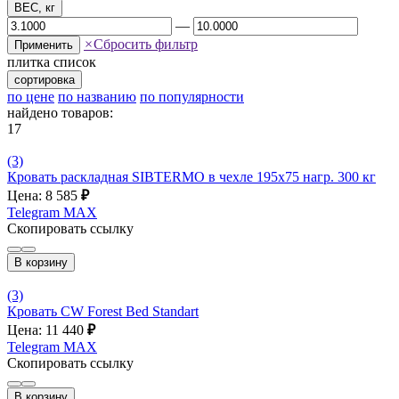
ВЕС, кг
—
×
Сбросить фильтр
Применить
плитка
список
сортировка
по цене
по названию
по популярности
найдено товаров:
17
(3)
Кровать раскладная SIBTERMO в чехле 195x75 нагр. 300 кг
Цена: 8 585
₽
Telegram
MAX
Скопировать ссылку
В корзину
(3)
Кровать CW Forest Bed Standart
Цена: 11 440
₽
Telegram
MAX
Скопировать ссылку
В корзину