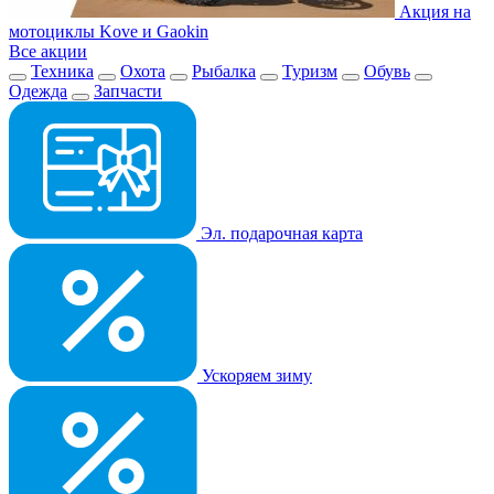
Акция на
мотоциклы Kove и Gaokin
Все акции
Техника
Охота
Рыбалка
Туризм
Обувь
Одежда
Запчасти
Эл. подарочная карта
Ускоряем зиму