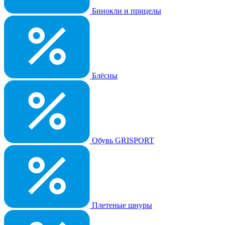
Бинокли и прицелы
Блёсны
Обувь GRISPORT
Плетеные шнуры