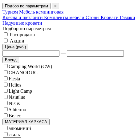
Подбор по параметрам
×
Туризм
Мебель кемпинговая
Кресла и шезлонги
Комплекты мебели
Столы
Кровати
Гамаки
Надувные кровати
Подбор по параметрам
Распродажа
Акции
Цена (руб.)
—
Бренд
Camping World (CW)
CHANODUG
Fiesta
Helios
Light Camp
Nautilus
Nisus
Sibtermo
Велес
МАТЕРИАЛ КАРКАСА
алюминий
сталь