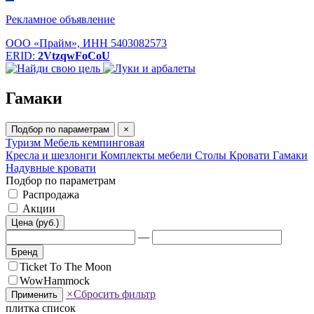
Рекламное объявление
ООО «Прайм», ИНН 5403082573
ERID:
2VtzqwFoCoU
Гамаки
Подбор по параметрам
×
Туризм
Мебель кемпинговая
Кресла и шезлонги
Комплекты мебели
Столы
Кровати
Гамаки
Надувные кровати
Подбор по параметрам
Распродажа
Акции
Цена (руб.)
—
Бренд
Ticket To The Moon
WowHammock
×
Сбросить фильтр
Применить
плитка
список