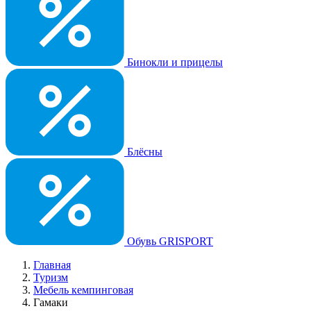
Бинокли и прицелы
Блёсны
Обувь GRISPORT
Главная
Туризм
Мебель кемпинговая
Гамаки