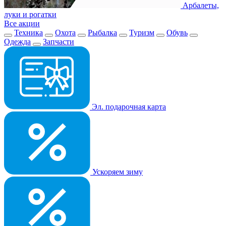
Арбалеты,
луки и рогатки
Все акции
Техника
Охота
Рыбалка
Туризм
Обувь
Одежда
Запчасти
Эл. подарочная карта
Ускоряем зиму