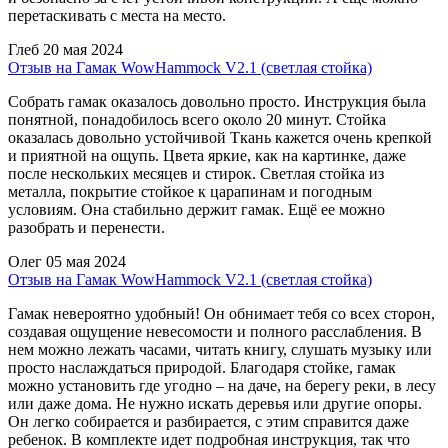
перетаскивать с места на место.
Глеб
20 мая 2024
Отзыв на Гамак WowHammock V2.1 (светлая стойка)
Собрать гамак оказалось довольно просто. Инструкция была
понятной, понадобилось всего около 20 минут. Стойка
оказалась довольно устойчивой Ткань кажется очень крепкой
и приятной на ощупь. Цвета яркие, как на картинке, даже
после нескольких месяцев и стирок. Светлая стойка из
металла, покрытие стойкое к царапинам и погодным
условиям. Она стабильно держит гамак. Ещё ее можно
разобрать и перенести.
Олег
05 мая 2024
Отзыв на Гамак WowHammock V2.1 (светлая стойка)
Гамак невероятно удобный! Он обнимает тебя со всех сторон,
создавая ощущение невесомости и полного расслабления. В
нем можно лежать часами, читать книгу, слушать музыку или
просто наслаждаться природой. Благодаря стойке, гамак
можно установить где угодно – на даче, на берегу реки, в лесу
или даже дома. Не нужно искать деревья или другие опоры.
Он легко собирается и разбирается, с этим справится даже
ребенок. В комплекте идет подробная инструкция, так что