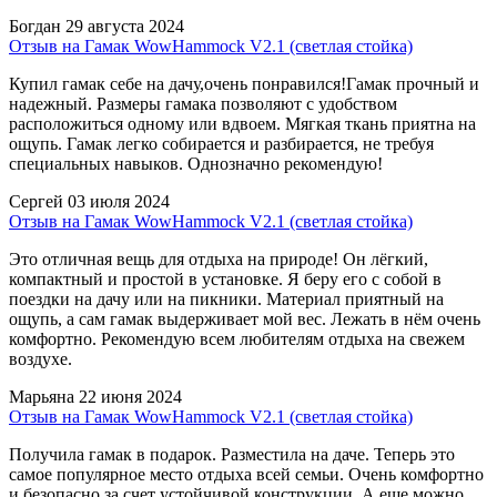
Богдан
29 августа 2024
Отзыв на Гамак WowHammock V2.1 (светлая стойка)
Купил гамак себе на дачу,очень понравился!Гамак прочный и
надежный. Размеры гамака позволяют с удобством
расположиться одному или вдвоем. Мягкая ткань приятна на
ощупь. Гамак легко собирается и разбирается, не требуя
специальных навыков. Однозначно рекомендую!
Сергей
03 июля 2024
Отзыв на Гамак WowHammock V2.1 (светлая стойка)
Это отличная вещь для отдыха на природе! Он лёгкий,
компактный и простой в установке. Я беру его с собой в
поездки на дачу или на пикники. Материал приятный на
ощупь, а сам гамак выдерживает мой вес. Лежать в нём очень
комфортно. Рекомендую всем любителям отдыха на свежем
воздухе.
Марьяна
22 июня 2024
Отзыв на Гамак WowHammock V2.1 (светлая стойка)
Получила гамак в подарок. Разместила на даче. Теперь это
самое популярное место отдыха всей семьи. Очень комфортно
и безопасно за счет устойчивой конструкции. А еще можно