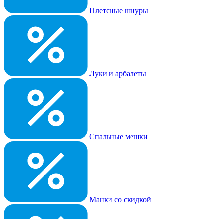
Плетеные шнуры
Луки и арбалеты
Спальные мешки
Манки со скидкой