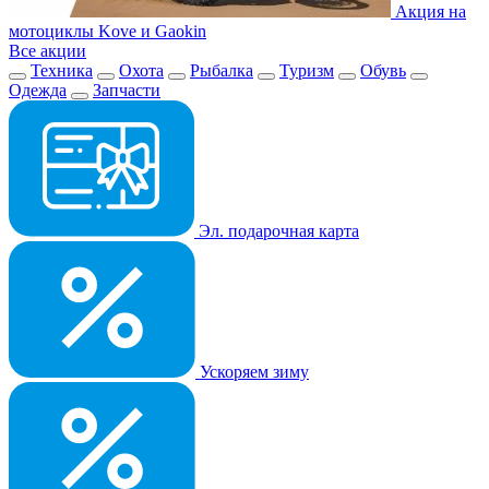
Акция на
мотоциклы Kove и Gaokin
Все акции
Техника
Охота
Рыбалка
Туризм
Обувь
Одежда
Запчасти
Эл. подарочная карта
Ускоряем зиму