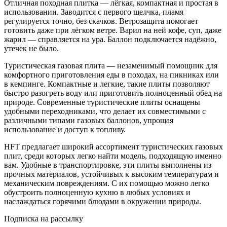
Отличная походная плитка — лёгкая, компактная и простая в
использовании. Заводится с первого щелчка, пламя
регулируется точно, без скачков. Ветрозащита помогает
готовить даже при лёгком ветре. Варил на ней кофе, суп, даже
жарил — справляется на ура. Баллон подключается надёжно,
утечек не было.
Туристическая газовая плита — незаменимый помощник для
комфортного приготовления еды в походах, на пикниках или
в кемпинге. Компактные и легкие, такие плиты позволяют
быстро разогреть воду или приготовить полноценный обед на
природе. Современные туристические плиты оснащены
удобными переходниками, что делает их совместимыми с
различными типами газовых баллонов, упрощая
использование и доступ к топливу.
HFT предлагает широкий ассортимент туристических газовых
плит, среди которых легко найти модель, подходящую именно
вам. Удобные в транспортировке, эти плиты выполнены из
прочных материалов, устойчивых к высоким температурам и
механическим повреждениям. С их помощью можно легко
обустроить полноценную кухню в любых условиях и
наслаждаться горячими блюдами в окружении природы.
Подписка на рассылку