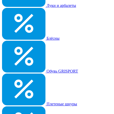
Луки и арбалеты
Блёсны
Обувь GRISPORT
Плетеные шнуры