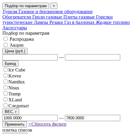
Подбор по параметрам
×
Туризм
Газовое и бензиновое оборудование
Обогреватели
Грили газовые
Плиты газовые
Горелки
туристические
Лампы
Резаки
Газ в баллонах
Жидкое топливо
Аксессуары
Подбор по параметрам
Распродажа
Акции
Цена (руб.)
—
Бренд
Ice Cube
Kovea
Namilux
Nisus
Tramp
XLand
Следопыт
ВЕС, г
—
×
Сбросить фильтр
Применить
плитка
список