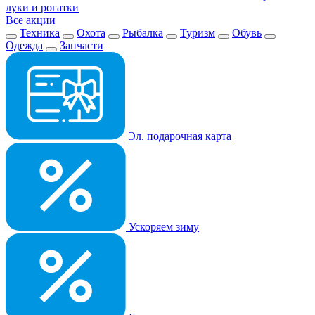
луки и рогатки
Все акции
Техника
Охота
Рыбалка
Туризм
Обувь
Одежда
Запчасти
Эл. подарочная карта
Ускоряем зиму