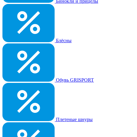
Бинокли и прицелы
Блёсны
Обувь GRISPORT
Плетеные шнуры