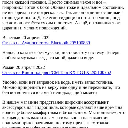
после каждой поездки. Просто снимаю чехол и всё –
гидроцикл готов к бою! Обивка тоже в идеальном состоянии,
не выгорела и не потрескалась. Так же он отлично защищает
от дождя и пыли. Даже если гидроцикл стоит на улице, под
чехлом он остаётся сухим и чистым. А ещё, он защищает от
царапин и мелких повреждений.
Вячеслав
20 апреля 2022
Отзыв на Аудиосистема Bluetooth 295100839
Надоело кататься без музыки, поставил эту систему. Теперь
любимая музыка всегда со мной, даже на воде.
Роман
20 апреля 2022
Отзыв на Канистра для ГСМ 15 л RXT GTX 295100752
Удобно, если нет заправок на воде, иметь запас топлива.
Можно прикрепить на верху ещё одну и не переживать, что
бензин кончится в самый неподходящий момент.
В нашем магазине представлен широкий ассортимент
аксессуаров для гидроцикла, которые сделают ваше время на
воде еще более комфортным и безопасным. Мы понимаем, что
каждая деталь важна для максимального наслаждения
водными приключениями, поэтому предлагаем только
качественные и функциональные продукты.