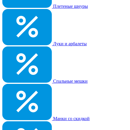
Плетеные шнуры
Луки и арбалеты
Спальные мешки
Манки со скидкой