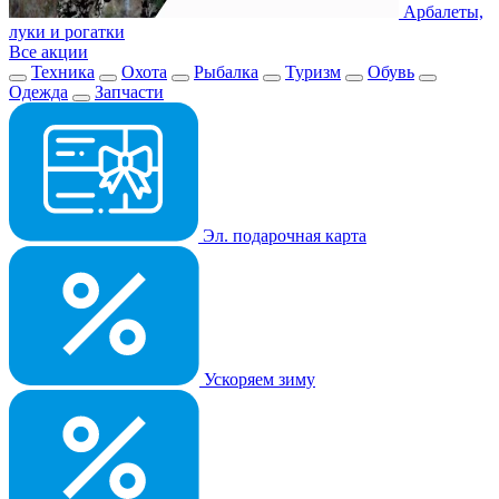
Арбалеты,
луки и рогатки
Все акции
Техника
Охота
Рыбалка
Туризм
Обувь
Одежда
Запчасти
Эл. подарочная карта
Ускоряем зиму