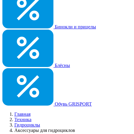
Бинокли и прицелы
Блёсны
Обувь GRISPORT
Главная
Техника
Гидроциклы
Аксессуары для гидроциклов