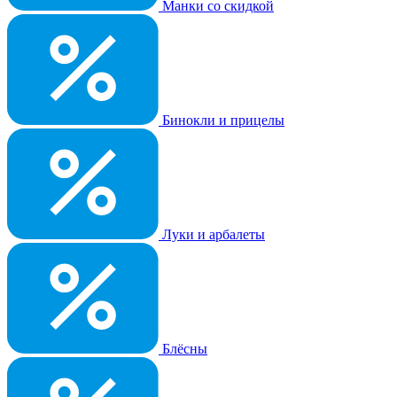
Манки со скидкой
Бинокли и прицелы
Луки и арбалеты
Блёсны