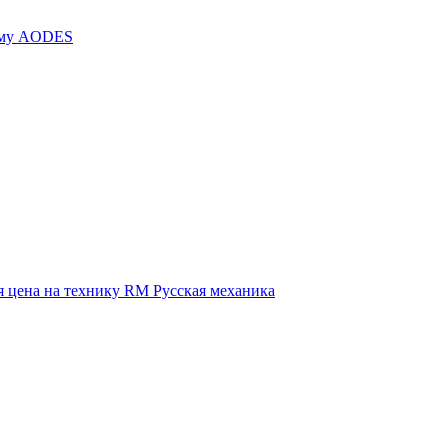
иму AODES
 цена на технику RM Русская механика