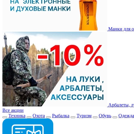
Манки для о
Арбалеты, л
Все акции
Техника
Охота
Рыбалка
Туризм
Обувь
Одежд