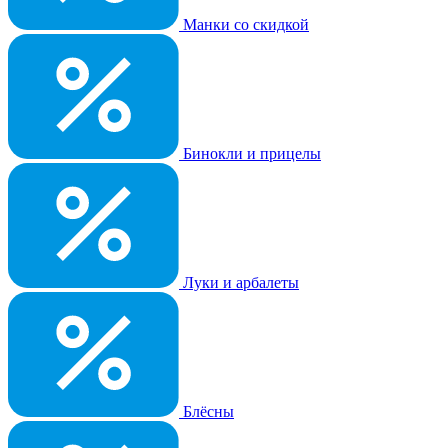
Манки со скидкой
Бинокли и прицелы
Луки и арбалеты
Блёсны