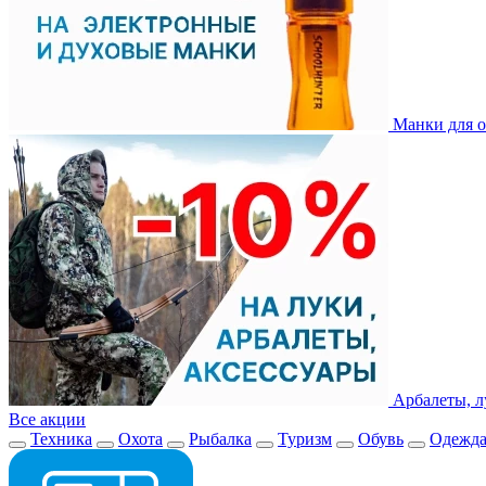
Манки для о
Арбалеты, л
Все акции
Техника
Охота
Рыбалка
Туризм
Обувь
Одежд