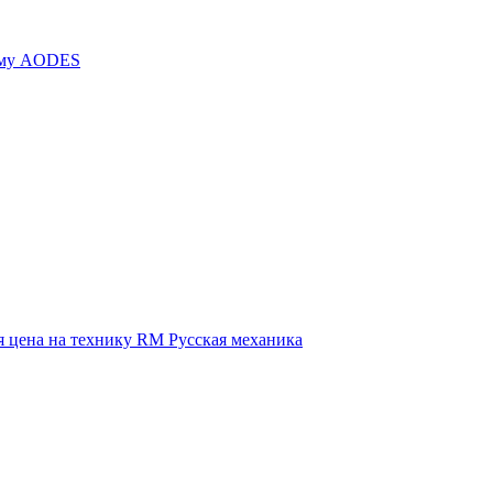
иму AODES
 цена на технику RM Русская механика