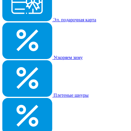
Эл. подарочная карта
Ускоряем зиму
Плетеные шнуры