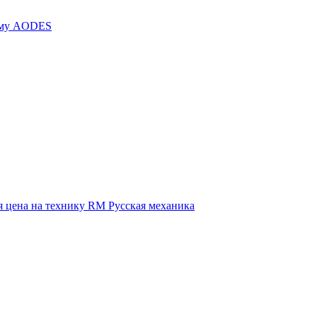
иму AODES
 цена на технику RM Русская механика