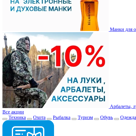
Манки для о
Арбалеты, л
Все акции
Техника
Охота
Рыбалка
Туризм
Обувь
Одежд