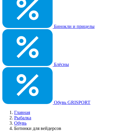
Бинокли и прицелы
Блёсны
Обувь GRISPORT
Главная
Рыбалка
Обувь
Ботинки для вейдерсов