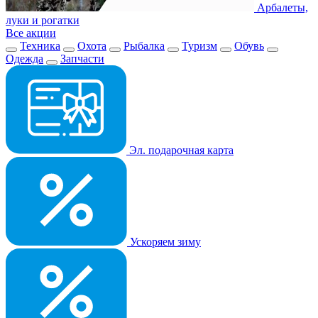
Арбалеты,
луки и рогатки
Все акции
Техника
Охота
Рыбалка
Туризм
Обувь
Одежда
Запчасти
Эл. подарочная карта
Ускоряем зиму