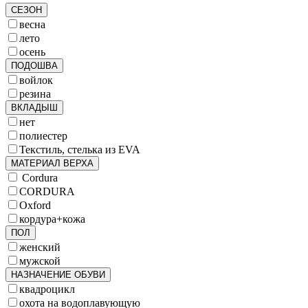
СЕЗОН
весна
лето
осень
ПОДОШВА
войлок
резина
ВКЛАДЫШ
нет
полиестер
Текстиль, стелька из EVA
МАТЕРИАЛ ВЕРХА
Cordura
CORDURA
Oxford
кордура+кожа
ПОЛ
женский
мужской
НАЗНАЧЕНИЕ ОБУВИ
квадроцикл
охота на водоплавующую