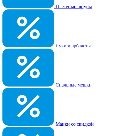
Плетеные шнуры
Луки и арбалеты
Спальные мешки
Манки со скидкой