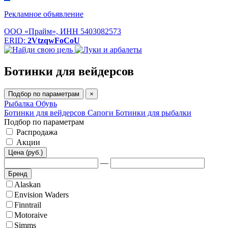
Рекламное объявление
ООО «Прайм», ИНН 5403082573
ERID:
2VtzqwFoCoU
Ботинки для вейдерсов
Подбор по параметрам
×
Рыбалка
Обувь
Ботинки для вейдерсов
Сапоги
Ботинки для рыбалки
Подбор по параметрам
Распродажа
Акции
Цена (руб.)
—
Бренд
Alaskan
Envision Waders
Finntrail
Motoraive
Simms