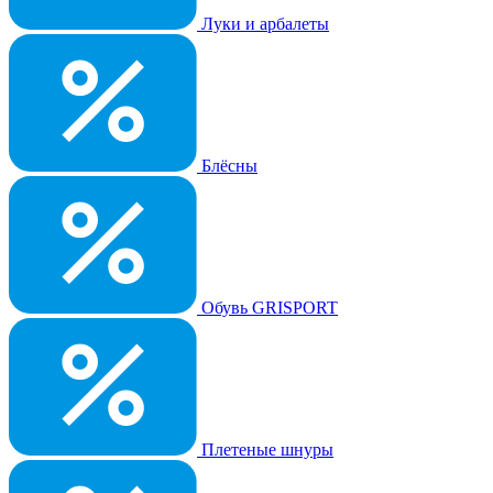
Луки и арбалеты
Блёсны
Обувь GRISPORT
Плетеные шнуры