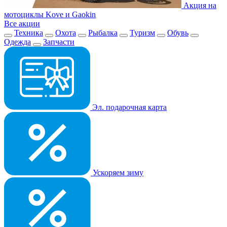
Акция на
мотоциклы Kove и Gaokin
Все акции
Техника
Охота
Рыбалка
Туризм
Обувь
Одежда
Запчасти
Эл. подарочная карта
Ускоряем зиму