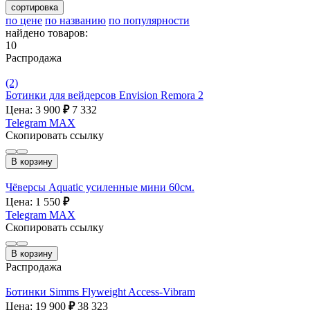
сортировка
по цене
по названию
по популярности
найдено товаров:
10
Распродажа
(2)
Ботинки для вейдерсов Envision Remora 2
Цена: 3 900
₽
7 332
Telegram
MAX
Скопировать ссылку
В корзину
Чёверсы Aquatic усиленные мини 60см.
Цена: 1 550
₽
Telegram
MAX
Скопировать ссылку
В корзину
Распродажа
Ботинки Simms Flyweight Access-Vibram
Цена: 19 900
₽
38 323