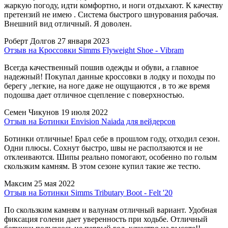
жаркую погоду, идти комфортно, и ноги отдыхают. К качеству
претензий не имею . Система быстрого шнурования рабочая.
Внешний вид отличный. Я доволен.
Роберт Долгов
27 января 2023
Отзыв на Кроссовки Simms Flyweight Shoe - Vibram
Всегда качественный пошив одежды и обуви, а главное
надежный! Покупал данные кроссовки в лодку и походы по
берегу ,легкие, на ноге даже не ощущаются , в то же время
подошва дает отличное сцепление с поверхностью.
Семен Чикунов
19 июля 2022
Отзыв на Ботинки Envision Naiada для вейдерсов
Ботинки отличные! Брал себе в прошлом году, отходил сезон.
Одни плюсы. Сохнут быстро, швы не расползаются и не
отклеиваются. Шипы реально помогают, особенно по голым
скользким камням. В этом сезоне купил такие же тестю.
Максим
25 мая 2022
Отзыв на Ботинки Simms Tributary Boot - Felt '20
По скользким камням и валунам отличный вариант. Удобная
фиксация голени дает уверенность при ходьбе. Отличный