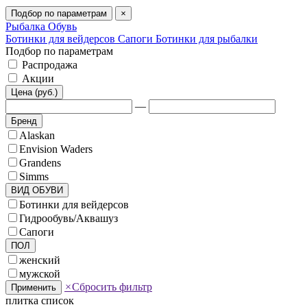
Подбор по параметрам
×
Рыбалка
Обувь
Ботинки для вейдерсов
Сапоги
Ботинки для рыбалки
Подбор по параметрам
Распродажа
Акции
Цена (руб.)
—
Бренд
Alaskan
Envision Waders
Grandens
Simms
ВИД ОБУВИ
Ботинки для вейдерсов
Гидрообувь/Аквашуз
Сапоги
ПОЛ
женский
мужской
×
Сбросить фильтр
Применить
плитка
список