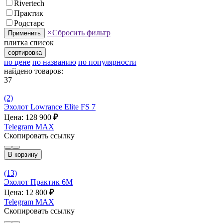
Rivertech
Практик
Родстарс
×
Сбросить фильтр
Применить
плитка
список
сортировка
по цене
по названию
по популярности
найдено товаров:
37
(2)
Эхолот Lowrance Elite FS 7
Цена: 128 900
₽
Telegram
MAX
Скопировать ссылку
В корзину
(13)
Эхолот Практик 6M
Цена: 12 800
₽
Telegram
MAX
Скопировать ссылку