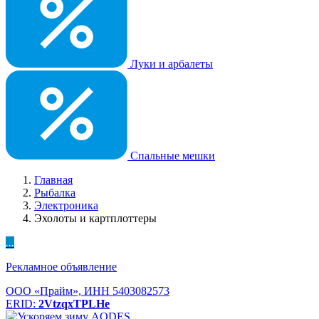
Луки и арбалеты
Спальные мешки
Главная
Рыбалка
Электроника
Эхолоты и картплоттеры
...
Рекламное объявление
ООО «Прайм», ИНН 5403082573
ERID:
2VtzqxTPLHe