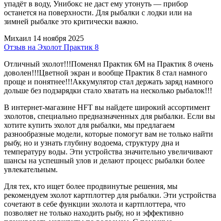
упадёт в воду, Унибокс не даст ему утонуть — прибор
останется на поверхности. Для рыбалки с лодки или на
зимней рыбалке это критически важно.
Михаил
14 ноября 2025
Отзыв на Эхолот Практик 8
Отличный эхолот!!!Поменял Практик 6М на Практик 8 очень
доволен!!!Цветной экран и вообще Практик 8 стал намного
проще и понятнее!!!Аккумулятор стал держать заряд намного
дольше без подзарядки стало хватать на несколько рыбалок!!!
В интернет-магазине HFT вы найдете широкий ассортимент
эхолотов, специально предназначенных для рыбалки. Если вы
хотите купить эхолот для рыбалки, мы предлагаем
разнообразные модели, которые помогут вам не только найти
рыбу, но и узнать глубину водоема, структуру дна и
температуру воды. Эти устройства значительно увеличивают
шансы на успешный улов и делают процесс рыбалки более
увлекательным.
Для тех, кто ищет более продвинутые решения, мы
рекомендуем эхолот картплоттер для рыбалки. Эти устройства
сочетают в себе функции эхолота и картплоттера, что
позволяет не только находить рыбу, но и эффективно