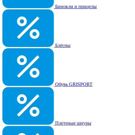
Бинокли и прицелы
Блёсны
Обувь GRISPORT
Плетеные шнуры