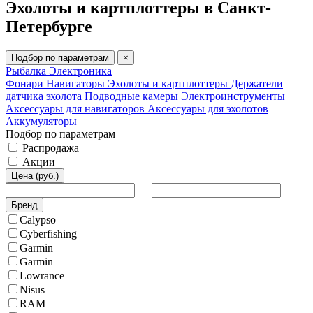
Эхолоты и картплоттеры в Санкт-
Петербурге
Подбор по параметрам
×
Рыбалка
Электроника
Фонари
Навигаторы
Эхолоты и картплоттеры
Держатели
датчика эхолота
Подводные камеры
Электроинструменты
Аксессуары для навигаторов
Аксессуары для эхолотов
Аккумуляторы
Подбор по параметрам
Распродажа
Акции
Цена (руб.)
—
Бренд
Calypso
Cyberfishing
Garmin
Garmin
Lowrance
Nisus
RAM