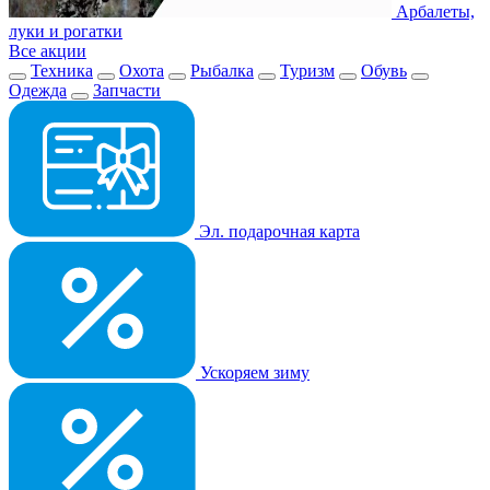
Арбалеты,
луки и рогатки
Все акции
Техника
Охота
Рыбалка
Туризм
Обувь
Одежда
Запчасти
Эл. подарочная карта
Ускоряем зиму