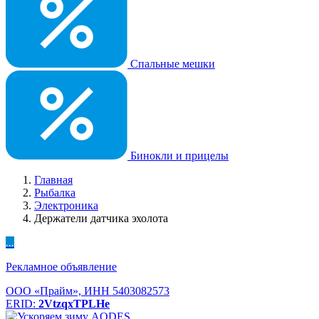
Спальные мешки
Бинокли и прицелы
Главная
Рыбалка
Электроника
Держатели датчика эхолота
...
Рекламное объявление
ООО «Прайм», ИНН 5403082573
ERID:
2VtzqxTPLHe