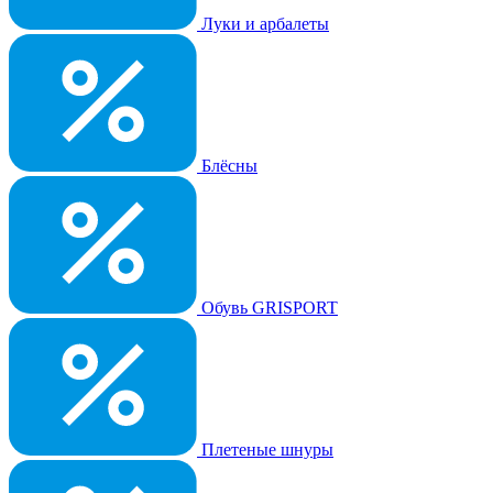
Луки и арбалеты
Блёсны
Обувь GRISPORT
Плетеные шнуры