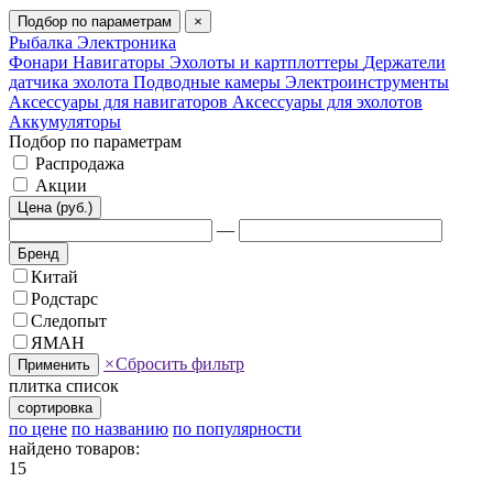
Подбор по параметрам
×
Рыбалка
Электроника
Фонари
Навигаторы
Эхолоты и картплоттеры
Держатели
датчика эхолота
Подводные камеры
Электроинструменты
Аксессуары для навигаторов
Аксессуары для эхолотов
Аккумуляторы
Подбор по параметрам
Распродажа
Акции
Цена (руб.)
—
Бренд
Китай
Родстарс
Следопыт
ЯМАН
×
Сбросить фильтр
Применить
плитка
список
сортировка
по цене
по названию
по популярности
найдено товаров:
15