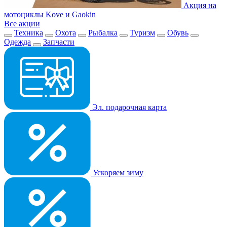
Акция на
мотоциклы Kove и Gaokin
Все акции
Техника
Охота
Рыбалка
Туризм
Обувь
Одежда
Запчасти
Эл. подарочная карта
Ускоряем зиму