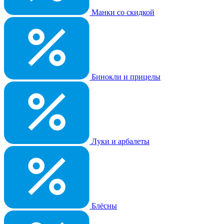
Манки со скидкой
Бинокли и прицелы
Луки и арбалеты
Блёсны