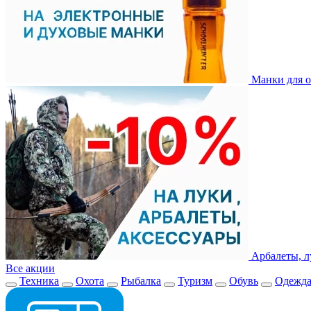
Манки для о
Арбалеты, л
Все акции
Техника
Охота
Рыбалка
Туризм
Обувь
Одежд