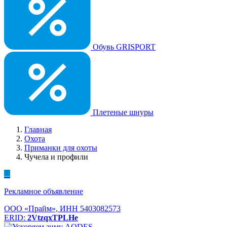
Обувь GRISPORT
Плетеные шнуры
Главная
Охота
Приманки для охоты
Чучела и профили
...
Рекламное объявление
ООО «Прайм», ИНН 5403082573
ERID:
2VtzqxTPLHe