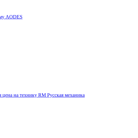
иму AODES
 цена на технику RM Русская механика