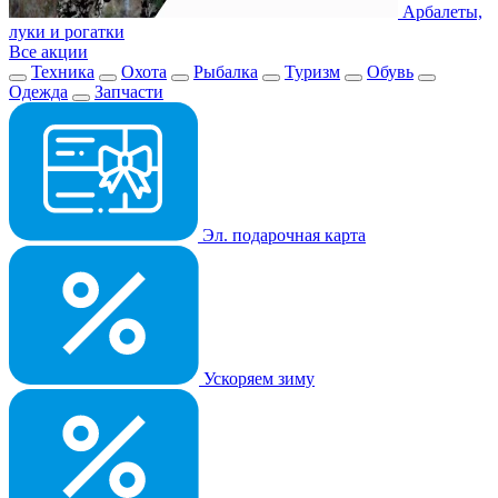
Арбалеты,
луки и рогатки
Все акции
Техника
Охота
Рыбалка
Туризм
Обувь
Одежда
Запчасти
Эл. подарочная карта
Ускоряем зиму