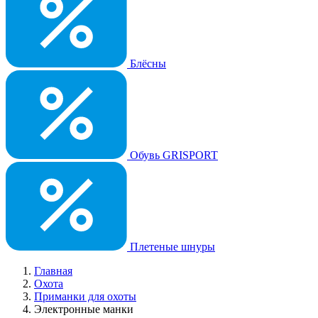
Блёсны
Обувь GRISPORT
Плетеные шнуры
Главная
Охота
Приманки для охоты
Электронные манки