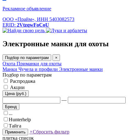
Рекламное объявление
ООО «Прайм», ИНН 5403082573
ERID:
2VtzqwFoCoU
Электронные манки для охоты
Подбор по параметрам
×
Охота
Приманки для охоты
Манки
Чучела и профили
Электронные манки
Подбор по параметрам
Распродажа
Акции
Цена (руб.)
—
Бренд
...
Hunterhelp
Тайга
×
Сбросить фильтр
Применить
плитка
список