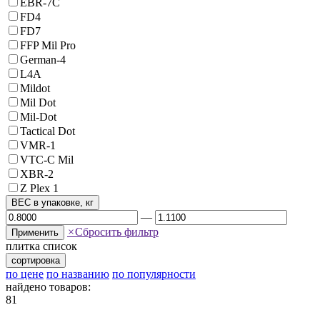
EBR-7C
FD4
FD7
FFP Mil Pro
German-4
L4A
Mildot
Mil Dot
Mil-Dot
Tactical Dot
VMR-1
VTC-C Mil
XBR-2
Z Plex 1
ВЕС в упаковке, кг
—
×
Сбросить фильтр
Применить
плитка
список
сортировка
по цене
по названию
по популярности
найдено товаров:
81