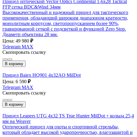
Прицел оптический Vector Optics Continental 1-6x28 Tactical
FFP сетка BDC&Wind 34мм
Высококачественный и надежный прицел для тактического
применения, обладающий широким диапазоном кратности,
монолитным корпусом, светопропусканием более 90%,
гравированной сеткой с подсветкой и функцией Zero Stop.
Диаметр объектива 28 мм.
Цена: 49 980
₽
Telegram
MAX
Скопировать ссылку
В корзину
Прицел Baiex HQ901 4x32AO MilDot
Цена: 6 590
₽
Telegram
MAX
Скопировать ссылку
В корзину
Прицел Leapers UTG 4х32 TS True Hunter MilDot + кольца 25,4
мм на Weaver
Оптический прицел для охоты и спортивной стрельбы,
который обладает высокой ударопрочностью, влагозащитой и