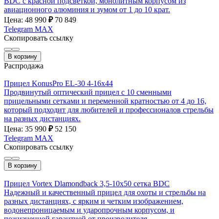
BDC с красной подсветкой, монолитным корпусом из
авиационного алюминия и зумом от 1 до 10 крат.
Цена: 48 990
₽
70 849
Telegram
MAX
Скопировать ссылку
В корзину
Распродажа
Прицел KonusPro EL-30 4-16х44
Продвинутый оптический прицел с 10 сменными
прицельными сетками и переменной кратностью от 4 до 16,
который подходит для любителей и профессионалов стрельбы
на разных дистанциях.
Цена: 35 990
₽
52 150
Telegram
MAX
Скопировать ссылку
В корзину
Прицел Vortex Dlamondback 3,5-10x50 сетка BDC
Надежный и качественный прицел для охоты и стрельбы на
разных дистанциях, с ярким и четким изображением,
водонепроницаемым и ударопрочным корпусом, и
пожизненной гарантией от производителя.