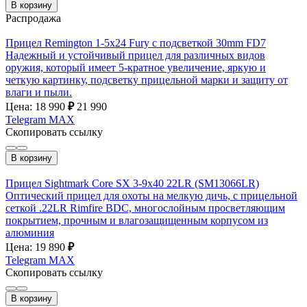
В корзину
Распродажа
Прицел Remington 1-5x24 Fury с подсветкой 30mm FD7
Надежный и устойчивый прицел для различных видов
оружия, который имеет 5-кратное увеличение, яркую и
четкую картинку, подсветку прицельной марки и защиту от
влаги и пыли.
Цена: 18 990
₽
21 990
Telegram
MAX
Скопировать ссылку
В корзину
Прицел Sightmark Core SX 3-9x40 22LR (SM13066LR)
Оптический прицел для охоты на мелкую дичь, с прицельной
сеткой .22LR Rimfire BDC, многослойным просветляющим
покрытием, прочным и влагозащищенным корпусом из
алюминия
Цена: 19 890
₽
Telegram
MAX
Скопировать ссылку
В корзину