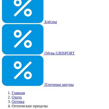
Блёсны
Обувь GRISPORT
Плетеные шнуры
Главная
Охота
Оптика
Оптические прицелы