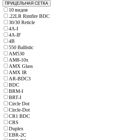
ПРИЦЕЛЬНАЯ СЕТКА
10 видов
.22LR Rimfire BDC
30/30 Reticle
4A-I
4A-IF
4B
550 Ballistic
AM530
AM8-10x
AMX Glass
AMX IR
AR-BDC3
BDC
BRM-I
BRT-I
Circle Dot
Circle-Dot
CR1 BDC
CRS
Duplex
EBR-2C