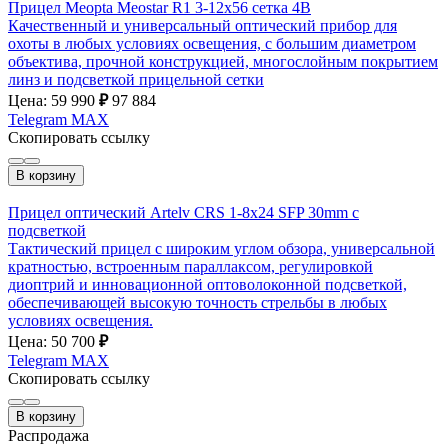
Прицел Meopta Meostar R1 3-12x56 сетка 4B
Качественный и универсальный оптический прибор для
охоты в любых условиях освещения, с большим диаметром
объектива, прочной конструкцией, многослойным покрытием
линз и подсветкой прицельной сетки
Цена: 59 990
₽
97 884
Telegram
MAX
Скопировать ссылку
В корзину
Прицел оптический Artelv CRS 1-8x24 SFP 30mm с
подсветкой
Тактический прицел с широким углом обзора, универсальной
кратностью, встроенным параллаксом, регулировкой
диоптрий и инновационной оптоволоконной подсветкой,
обеспечивающей высокую точность стрельбы в любых
условиях освещения.
Цена: 50 700
₽
Telegram
MAX
Скопировать ссылку
В корзину
Распродажа