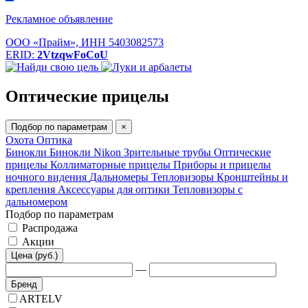
Рекламное объявление
ООО «Прайм», ИНН 5403082573
ERID:
2VtzqwFoCoU
Оптические прицелы
Подбор по параметрам
×
Охота
Оптика
Бинокли
Бинокли Nikon
Зрительные трубы
Оптические
прицелы
Коллиматорные прицелы
Приборы и прицелы
ночного видения
Дальномеры
Тепловизоры
Кронштейны и
крепления
Аксессуары для оптики
Тепловизоры с
дальномером
Подбор по параметрам
Распродажа
Акции
Цена (руб.)
—
Бренд
ARTELV