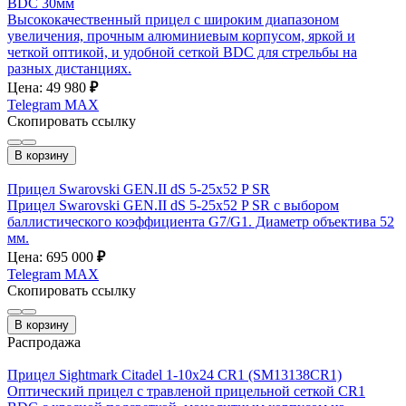
BDC 30мм
Высококачественный прицел с широким диапазоном
увеличения, прочным алюминиевым корпусом, яркой и
четкой оптикой, и удобной сеткой BDC для стрельбы на
разных дистанциях.
Цена: 49 980
₽
Telegram
MAX
Скопировать ссылку
В корзину
Прицел Swarovski GEN.II dS 5-25х52 P SR
Прицел Swarovski GEN.II dS 5-25х52 P SR с выбором
баллистического коэффициента G7/G1. Диаметр объектива 52
мм.
Цена: 695 000
₽
Telegram
MAX
Скопировать ссылку
В корзину
Распродажа
Прицел Sightmark Citadel 1-10x24 CR1 (SM13138CR1)
Оптический прицел с травленой прицельной сеткой CR1