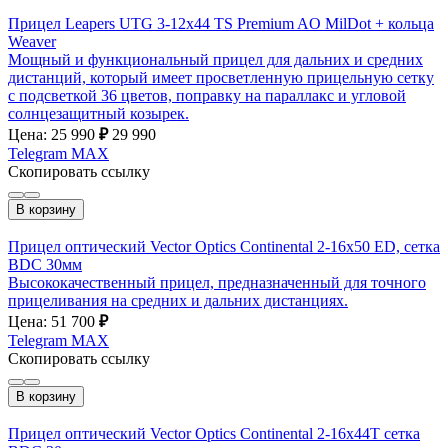
Прицел Leapers UTG 3-12х44 TS Premium AO MilDot + кольца
Weaver
Мощный и функциональный прицел для дальних и средних
дистанций, который имеет просветленную прицельную сетку
с подсветкой 36 цветов, поправку на параллакс и угловой
солнцезащитный козырек.
Цена: 25 990
₽
29 990
Telegram
MAX
Скопировать ссылку
В корзину
Прицел оптический Vector Optics Continental 2-16x50 ED, сетка
BDC 30мм
Высококачественный прицел, предназначенный для точного
прицеливания на средних и дальних дистанциях.
Цена: 51 700
₽
Telegram
MAX
Скопировать ссылку
В корзину
Прицел оптический Vector Optics Continental 2-16x44Т сетка