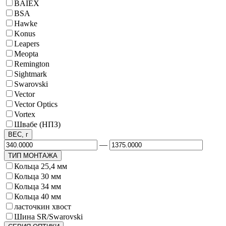
BAIEX
BSA
Hawke
Konus
Leapers
Meopta
Remington
Sightmark
Swarovski
Vector
Vector Optics
Vortex
Швабе (НПЗ)
ВЕС, г
—
ТИП МОНТАЖА
Кольца 25,4 мм
Кольца 30 мм
Кольца 34 мм
Кольца 40 мм
ласточкин хвост
Шина SR/Swarovski