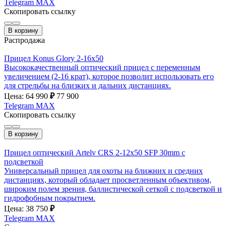
Telegram
MAX
Скопировать ссылку
В корзину
Распродажа
Прицел Konus Glory 2-16х50
Высококачественный оптический прицел с переменным
увеличением (2-16 крат), которое позволит использовать его
для стрельбы на близких и дальних дистанциях.
Цена: 64 990
₽
77 900
Telegram
MAX
Скопировать ссылку
В корзину
Прицел оптический Artelv CRS 2-12x50 SFP 30mm с
подсветкой
Универсальный прицел для охоты на ближних и средних
дистанциях, который обладает просветленным объективом,
широким полем зрения, баллистической сеткой с подсветкой и
гидрофобным покрытием.
Цена: 38 750
₽
Telegram
MAX