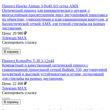
Прицел Hawke Airmax 3-9x40 AO сетка AMX
Оптический прицел для пневматического оружия, с
многослойным просветлением линз, регулировкой параллакса
на объективе, ударопрочным и влагозащищенным корпусом, и
баллистической сеткой AMX для точной стрельбы на разных
дистанциях
Цена: 29 980
₽
Telegram
MAX
Скопировать ссылку
В корзину
Прицел KonusPro T-30 3-12х44
Компактный и качественный оптический прицел с
гравированной прицельной сеткой Ballistic 550, регулируемой
подсветкой и высокой устойчивостью к отдаче, подходящий
для стрельбы на разных дистанциях.
Цена: 22 490
₽
Telegram
MAX
Скопировать ссылку
В корзину