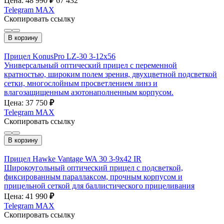
Цена: 48 990
₽
67 432
Telegram
MAX
Скопировать ссылку
В корзину
Прицел KonusPro LZ-30 3-12х56
Универсальный оптический прицел с переменной
кратностью, широким полем зрения, двухцветной подсветкой
сетки, многослойным просветлением линз и
влагозащищенным азотонаполненным корпусом.
Цена: 37 750
₽
Telegram
MAX
Скопировать ссылку
В корзину
Прицел Hawke Vantage WA 30 3-9x42 IR
Широкоугольный оптический прицел с подсветкой,
фиксированным параллаксом, прочным корпусом и
прицельной сеткой для баллистического прицеливания
Цена: 41 990
₽
Telegram
MAX
Скопировать ссылку