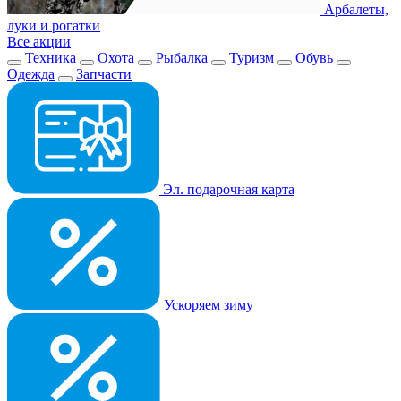
Арбалеты,
луки и рогатки
Все акции
Техника
Охота
Рыбалка
Туризм
Обувь
Одежда
Запчасти
Эл. подарочная карта
Ускоряем зиму