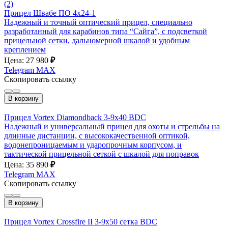
(2)
Прицел Швабе ПО 4х24-1
Надежный и точный оптический прицел, специально
разработанный для карабинов типа “Сайга”, с подсветкой
прицельной сетки, дальномерной шкалой и удобным
креплением
Цена: 27 980
₽
Telegram
MAX
Скопировать ссылку
В корзину
Прицел Vortex Diamondback 3-9x40 BDC
Надежный и универсальный прицел для охоты и стрельбы на
длинные дистанции, с высококачественной оптикой,
водонепроницаемым и ударопрочным корпусом, и
тактической прицельной сеткой с шкалой для поправок
Цена: 35 890
₽
Telegram
MAX
Скопировать ссылку
В корзину
Прицел Vortex Crossfire II 3-9x50 сетка BDC