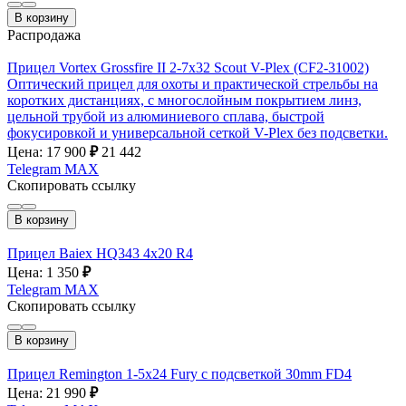
В корзину
Распродажа
Прицел Vortex Grossfire II 2-7x32 Scout V-Plex (CF2-31002)
Оптический прицел для охоты и практической стрельбы на
коротких дистанциях, с многослойным покрытием линз,
цельной трубой из алюминиевого сплава, быстрой
фокусировкой и универсальной сеткой V-Plex без подсветки.
Цена: 17 900
₽
21 442
Telegram
MAX
Скопировать ссылку
В корзину
Прицел Baiex HQ343 4х20 R4
Цена: 1 350
₽
Telegram
MAX
Скопировать ссылку
В корзину
Прицел Remington 1-5x24 Fury с подсветкой 30mm FD4
Цена: 21 990
₽