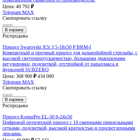
Цена: 40 792
₽
Telegram
MAX
Скопировать ссылку
В корзину
Распродажа
Прицел Swarovski X5i 3,5-18х50 P BRM-I
Компактный и прочный прицел для дальнобойной стрельбы, с
высокой светопропускаемостью, большими диапазонами
регулировки, подсветкой, отстройкой от параллакса и
функцией SUBZERO
Цена: 368 900
₽
434 000
Telegram
MAX
Скопировать ссылку
В корзину
Распродажа
Прицел KonusPro EL-30 6-24х50
Цифровой оптический прицел с 10 сменными прицельными
сетками, подсветкой, высокой кратностью и просветленными
линзами.