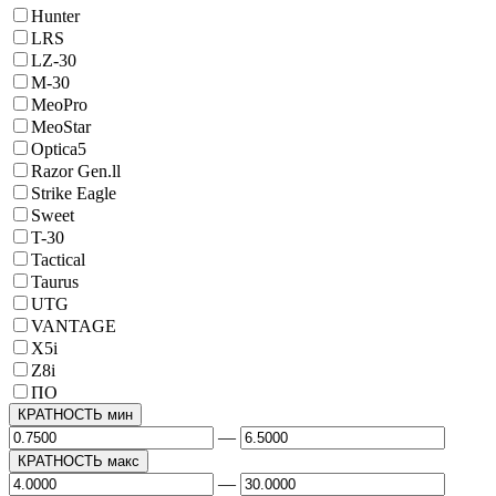
Hunter
LRS
LZ-30
M-30
MeoPro
MeoStar
Optica5
Razor Gen.ll
Strike Eagle
Sweet
T-30
Tactical
Taurus
UTG
VANTAGE
X5i
Z8i
ПО
КРАТНОСТЬ мин
—
КРАТНОСТЬ макс
—