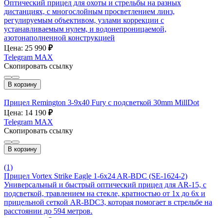
Оптический прицел для охоты и стрельбы на разных
дистанциях, с многослойным просветлением линз,
регулируемым объективом, узлами коррекции с
устанавливаемым нулем, и водонепроницаемой,
азотонаполненной конструкцией
Цена: 25 990
₽
Telegram
MAX
Скопировать ссылку
В корзину
Прицел Remington 3-9x40 Fury с подсветкой 30mm MillDot
Цена: 14 190
₽
Telegram
MAX
Скопировать ссылку
В корзину
(1)
Прицел Vortex Strike Eagle 1-6x24 AR-BDC (SE-1624-2)
Универсальный и быстрый оптический прицел для AR-15, с
подсветкой, травлением на стекле, кратностью от 1x до 6x и
прицельной сеткой AR-BDC3, которая помогает в стрельбе на
расстоянии до 594 метров.