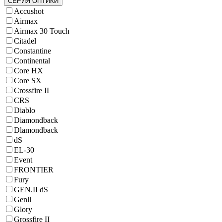
СЕРИЯ ОПТИКИ
Accushot
Airmax
Airmax 30 Touch
Citadel
Constantine
Continental
Core HX
Core SX
Crossfire II
CRS
Diablo
Diamondback
Dlamondback
dS
EL-30
Event
FRONTIER
Fury
GEN.II dS
Genll
Glory
Grossfire II