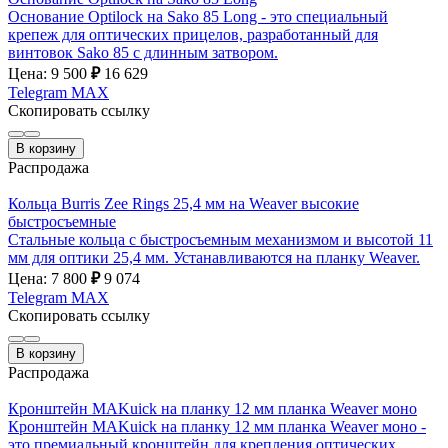
Основание Optilock на Sako 85 Long - это специальный
крепеж для оптических прицелов, разработанный для
винтовок Sako 85 с длинным затвором.
Цена: 9 500
₽
16 629
Telegram
MAX
Скопировать ссылку
В корзину
Распродажа
Кольца Burris Zee Rings 25,4 мм на Weaver высокие
быстросъемные
Стальные кольца с быстросъемным механизмом и высотой 11
мм для оптики 25,4 мм. Устанавливаются на планку Weaver.
Цена: 7 800
₽
9 074
Telegram
MAX
Скопировать ссылку
В корзину
Распродажа
Кронштейн MAKuick на планку 12 мм планка Weaver моно
Кронштейн MAKuick на планку 12 мм планка Weaver моно -
это премиальный кронштейн для крепления оптических