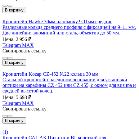
В корзину
Кронштейн Hawke 30мм на планку 9-11мм средние
Раздельные кольца среднего профиля с фиксацией на 9–11 мм.
Две линейки: алюминий или сталь, объектив до 50 мм.
Цена: 2 956
₽
Telegram
MAX
Скопировать ссылку
В корзину
Кронштейн Kozap CZ-452 №22 кольца 30 мм
Стальной кронштейн на едином основании для установки
оптики на карабины CZ 452 или CZ 455, с окном для визира и
средней высотой колец.
Цена: 5 693
₽
Telegram
MAX
Скопировать ссылку
В корзину
(1)
Кронштейн САГ АК Пикатини Bit короткий для