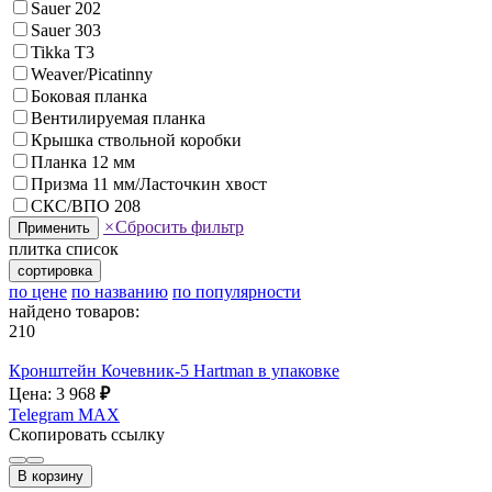
Sauer 202
Sauer 303
Tikka T3
Weaver/Picatinny
Боковая планка
Вентилируемая планка
Крышка ствольной коробки
Планка 12 мм
Призма 11 мм/Ласточкин хвост
СКС/ВПО 208
×
Сбросить фильтр
Применить
плитка
список
сортировка
по цене
по названию
по популярности
найдено товаров:
210
Кронштейн Кочевник-5 Hartman в упаковке
Цена: 3 968
₽
Telegram
MAX
Скопировать ссылку
В корзину