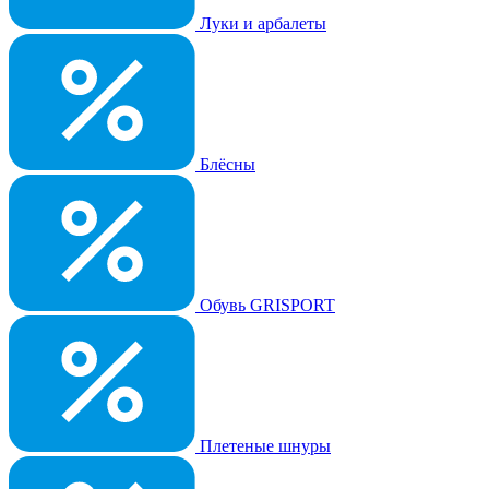
Луки и арбалеты
Блёсны
Обувь GRISPORT
Плетеные шнуры