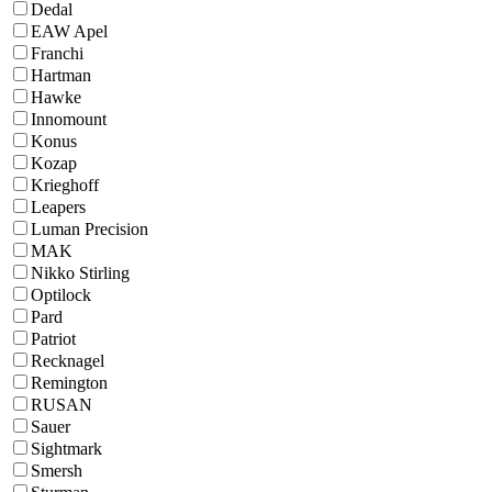
Dedal
EAW Apel
Franchi
Hartman
Hawke
Innomount
Konus
Kozap
Krieghoff
Leapers
Luman Precision
MAK
Nikko Stirling
Optilock
Pard
Patriot
Recknagel
Remington
RUSAN
Sauer
Sightmark
Smersh