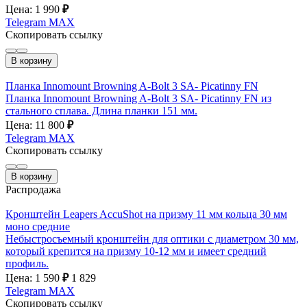
Цена: 1 990
₽
Telegram
MAX
Скопировать ссылку
В корзину
Планка Innomount Browning A-Bolt 3 SA- Picatinny FN
Планка Innomount Browning A-Bolt 3 SA- Picatinny FN из
стального сплава. Длина планки 151 мм.
Цена: 11 800
₽
Telegram
MAX
Скопировать ссылку
В корзину
Распродажа
Кронштейн Leapers AccuShot на призму 11 мм кольца 30 мм
моно средние
Небыстросъемный кронштейн для оптики с диаметром 30 мм,
который крепится на призму 10-12 мм и имеет средний
профиль.
Цена: 1 590
₽
1 829
Telegram
MAX
Скопировать ссылку