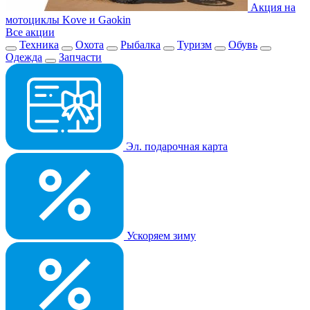
Акция на
мотоциклы Kove и Gaokin
Все акции
Техника
Охота
Рыбалка
Туризм
Обувь
Одежда
Запчасти
Эл. подарочная карта
Ускоряем зиму