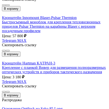
В корзину
Кронштейн Innomount Blaser-Pulsar Thermion
Быстросъемный моноблок для крепления тепловизионных
прицелов Pulsar Thermion на карабины Blaser с верхним
посадочным профилем
Цена: 57 800
₽
Telegram
MAX
Скопировать ссылку
В корзину
Кронштейн Hartman КАТРАН-3
Крепление с планкой Вивер для размещения полноразмерных
оптических устройств и приборов тактического назначения
Цена: 3 180
₽
Telegram
MAX
Скопировать ссылку
В корзину
Распродажа
Основание Optilock на Sako 85 Long