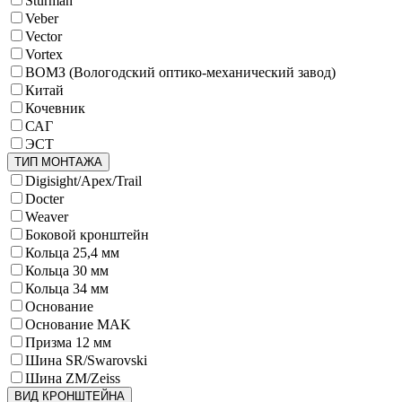
Sturman
Veber
Vector
Vortex
ВОМЗ (Вологодский оптико-механический завод)
Китай
Кочевник
САГ
ЭСТ
ТИП МОНТАЖА
Digisight/Apex/Trail
Docter
Weaver
Боковой кронштейн
Кольца 25,4 мм
Кольца 30 мм
Кольца 34 мм
Основание
Основание MAK
Призма 12 мм
Шина SR/Swarovski
Шина ZM/Zeiss
ВИД КРОНШТЕЙНА