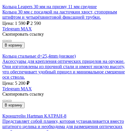
Кольца Leapers 30 мм на призму 11 мм средние
Кольца 30 мм с посадкой на ласточкин хвост, стопорным
штифтом и четырёхвинтовой фиксацией трубки.
Цена: 1 590
₽
2 590
Telegram
MAX
Скопировать ссылку
В корзину
Кольца стальные d=25,4mm (низкие)
Аксессуары для крепления оптических прицелов на оружие.
Они изготовлены из прочной стали и имеют низкую высоту,
что обеспечивает удобный прицел и минимальное смещение
оси ствола.
Цена: 5 200
₽
Telegram
MAX
Скопировать ссылку
В корзину
Кронштейн Hartman КАТРАН-8
Представляет собой планку, которая устанавливается вместо
штатного целика и необходима для размещения оптических