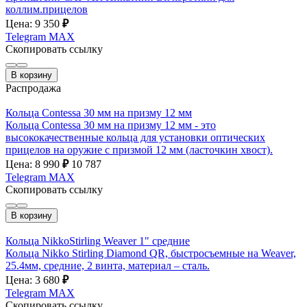
коллим.прицелов
Цена: 9 350
₽
Telegram
MAX
Скопировать ссылку
В корзину
Распродажа
Кольца Contessa 30 мм на призму 12 мм
Кольца Contessa 30 мм на призму 12 мм - это
высококачественные кольца для установки оптических
прицелов на оружие с призмой 12 мм (ласточкин хвост).
Цена: 8 990
₽
10 787
Telegram
MAX
Скопировать ссылку
В корзину
Кольца NikkoStirling Weaver 1" средние
Кольца Nikko Stirling Diamond QR, быстросъемные на Weaver,
25.4мм, средние, 2 винта, материал – сталь.
Цена: 3 680
₽
Telegram
MAX
Скопировать ссылку