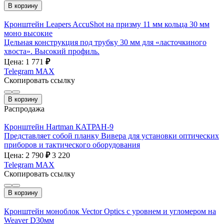
В корзину
Кронштейн Leapers AccuShot на призму 11 мм кольца 30 мм
моно высокие
Цельная конструкция под трубку 30 мм для «ласточкиного
хвоста». Высокий профиль.
Цена: 1 771
₽
Telegram
MAX
Скопировать ссылку
В корзину
Распродажа
Кронштейн Hartman КАТРАН-9
Представляет собой планку Вивера для установки оптических
приборов и тактического оборудования
Цена: 2 790
₽
3 220
Telegram
MAX
Скопировать ссылку
В корзину
Кронштейн моноблок Vector Optics с уровнем и угломером на
Weaver D30мм