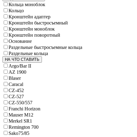
Кольца моноблок
Кольцо
Кронштейн адаптер
Кронштейн быстросъемный
Кронштейн моноблок
Кронштейн поворотный
Основание
Раздельные быстросъемные кольца
Раздельные кольца
НА ЧТО СТАВИТЬ
Argo/Bar II
AZ 1900
Blaser
Caracal
CZ-452
CZ-527
CZ-550/557
Franchi Horizon
Mauser M12
Merkel SR1
Remington 700
Sako75/85