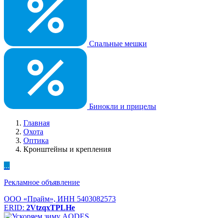
Спальные мешки
Бинокли и прицелы
Главная
Охота
Оптика
Кронштейны и крепления
...
Рекламное объявление
ООО «Прайм», ИНН 5403082573
ERID:
2VtzqxTPLHe