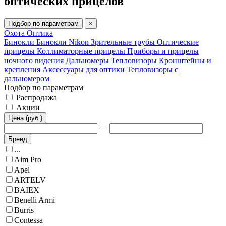
оптических прицелов
Подбор по параметрам
×
Охота
Оптика
Бинокли
Бинокли Nikon
Зрительные трубы
Оптические
прицелы
Коллиматорные прицелы
Приборы и прицелы
ночного видения
Дальномеры
Тепловизоры
Кронштейны и
крепления
Аксессуары для оптики
Тепловизоры с
дальномером
Подбор по параметрам
Распродажа
Акции
Цена (руб.)
—
Бренд
...
Aim Pro
Apel
ARTELV
BAIEX
Benelli Armi
Burris
Contessa