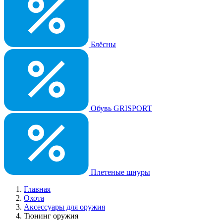
Блёсны
Обувь GRISPORT
Плетеные шнуры
Главная
Охота
Аксессуары для оружия
Тюнинг оружия