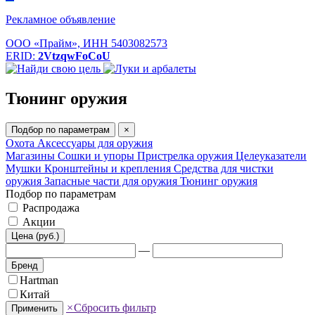
Рекламное объявление
ООО «Прайм», ИНН 5403082573
ERID:
2VtzqwFoCoU
Тюнинг оружия
Подбор по параметрам
×
Охота
Аксессуары для оружия
Магазины
Сошки и упоры
Пристрелка оружия
Целеуказатели
Мушки
Кронштейны и крепления
Средства для чистки
оружия
Запасные части для оружия
Тюнинг оружия
Подбор по параметрам
Распродажа
Акции
Цена (руб.)
—
Бренд
Hartman
Китай
×
Сбросить фильтр
Применить