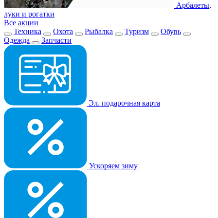
Арбалеты,
луки и рогатки
Все акции
Техника
Охота
Рыбалка
Туризм
Обувь
Одежда
Запчасти
Эл. подарочная карта
Ускоряем зиму