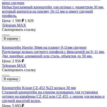
моно средние
Небыстросъемный кронштейн для оптики с диаметром 30 мм,
который крепится на призму 10-12 мм и имеет средний
профиль.
Цена: 1 590
₽
1 829
Telegram
MAX
Скопировать ссылку
В корзину
Кронштейн Hawke 30мм на планку 9-11мм средние
Раздельные кольца среднего профиля с фиксацией на 9–11 мм.
Две линейки: алюминий или сталь, объектив до 50 мм.
Цена: 2 956
₽
Telegram
MAX
Скопировать ссылку
В корзину
Кронштейн Kozap CZ-452 №22 кольца 30 мм
Стальной кронштейн на едином основании для установки
оптики на карабины CZ 452 или CZ 455, с окном для визира и
средней высотой колец.
Цена: 5 693
₽