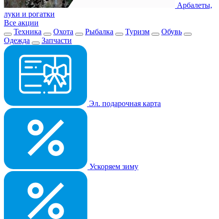
Арбалеты,
луки и рогатки
Все акции
Техника
Охота
Рыбалка
Туризм
Обувь
Одежда
Запчасти
Эл. подарочная карта
Ускоряем зиму