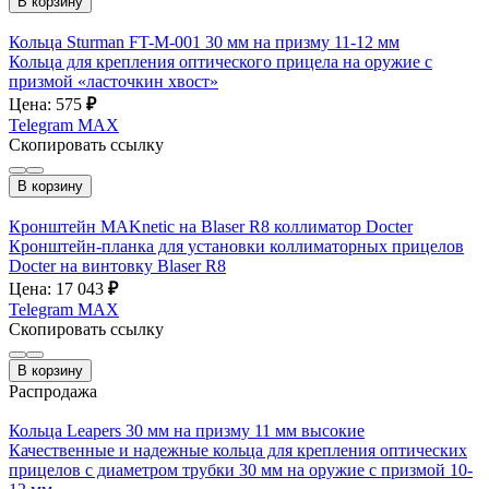
В корзину
Кольца Sturman FT-M-001 30 мм на призму 11-12 мм
Кольца для крепления оптического прицела на оружие с
призмой «ласточкин хвост»
Цена: 575
₽
Telegram
MAX
Скопировать ссылку
В корзину
Кронштейн MAKnetic на Blaser R8 коллиматор Docter
Кронштейн-планка для установки коллиматорных прицелов
Docter на винтовку Blaser R8
Цена: 17 043
₽
Telegram
MAX
Скопировать ссылку
В корзину
Распродажа
Кольца Leapers 30 мм на призму 11 мм высокие
Качественные и надежные кольца для крепления оптических
прицелов с диаметром трубки 30 мм на оружие с призмой 10-