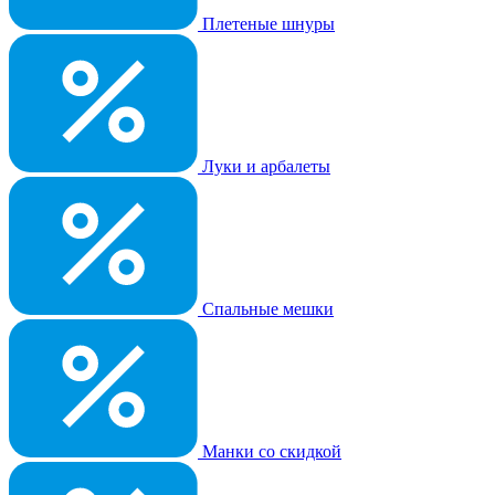
Плетеные шнуры
Луки и арбалеты
Спальные мешки
Манки со скидкой