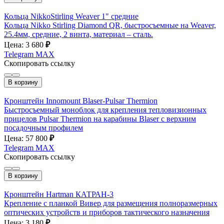
Кольца NikkoStirling Weaver 1" средние
Кольца Nikko Stirling Diamond QR, быстросъемные на Weaver,
25.4мм, средние, 2 винта, материал – сталь.
Цена: 3 680
₽
Telegram
MAX
Скопировать ссылку
В корзину
Кронштейн Innomount Blaser-Pulsar Thermion
Быстросъемный моноблок для крепления тепловизионных
прицелов Pulsar Thermion на карабины Blaser с верхним
посадочным профилем
Цена: 57 800
₽
Telegram
MAX
Скопировать ссылку
В корзину
Кронштейн Hartman КАТРАН-3
Крепление с планкой Вивер для размещения полноразмерных
оптических устройств и приборов тактического назначения
Цена: 3 180
₽