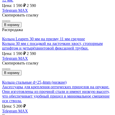
12 мм.
Цена: 1 590
₽
2 590
Telegram
MAX
Скопировать ссылку
В корзину
Распродажа
Кольца Leapers 30 мм на призму 11 мм средние
Кольца 30 мм с посадкой на ласточкин хвост, стопорным
штифтом и четырёхвинтовой фиксацией трубки.
Цена: 1 590
₽
2 590
Telegram
MAX
Скопировать ссылку
В корзину
Кольца стальные d=25,4mm (низкие)
Аксессуары для крепления оптических прицелов на оружие.
Они изготовлены из прочной стали и имеют низкую высоту,
что обеспечивает удобный прицел и минимальное смещение
оси ствола.
Цена: 5 200
₽
Telegram
MAX