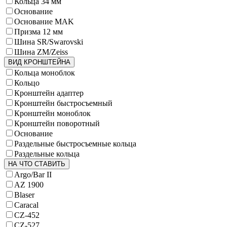
Кольца 34 мм
Основание
Основание MAK
Призма 12 мм
Шина SR/Swarovski
Шина ZM/Zeiss
ВИД КРОНШТЕЙНА
Кольца моноблок
Кольцо
Кронштейн адаптер
Кронштейн быстросъемный
Кронштейн моноблок
Кронштейн поворотный
Основание
Раздельные быстросъемные кольца
Раздельные кольца
НА ЧТО СТАВИТЬ
Argo/Bar II
AZ 1900
Blaser
Caracal
CZ-452
CZ-527