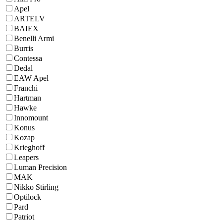
Apel
ARTELV
BAIEX
Benelli Armi
Burris
Contessa
Dedal
EAW Apel
Franchi
Hartman
Hawke
Innomount
Konus
Kozap
Krieghoff
Leapers
Luman Precision
MAK
Nikko Stirling
Optilock
Pard
Patriot