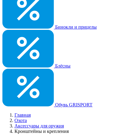
Бинокли и прицелы
Блёсны
Обувь GRISPORT
Главная
Охота
Аксессуары для оружия
Кронштейны и крепления