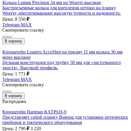
Кольца Luman Precision 34 мм на Weaver высокие
Быстросъемные кольца для крепления оптики на планку
Weaver, обеспечивающие высокую точность и надежность.
Цена: 8 550
₽
Telegram
MAX
Скопировать ссылку
В корзину
Кронштейн Leapers AccuShot на призму 11 мм кольца 30 мм
моно высокие
Цельная конструкция под трубку 30 мм для «ласточкиного
хвоста». Высокий профиль.
Цена: 1 771
₽
Telegram
MAX
Скопировать ссылку
В корзину
Распродажа
Кронштейн Hartman КАТРАН-9
Представляет собой планку Вивера для установки оптических
приборов и тактического оборудования
Цена: 2 790
₽
3 220