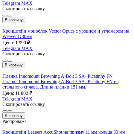
Telegram
MAX
Скопировать ссылку
В корзину
Кронштейн моноблок Vector Optics с уровнем и угломером на
Weaver D30мм
Цена: 1 990
₽
Telegram
MAX
Скопировать ссылку
В корзину
Планка Innomount Browning A-Bolt 3 SA- Picatinny FN
Планка Innomount Browning A-Bolt 3 SA- Picatinny FN из
стального сплава. Длина планки 151 мм.
Цена: 11 800
₽
Telegram
MAX
Скопировать ссылку
В корзину
Распродажа
Кронштейн Leapers AccuShot на призму 11 мм кольца 30 мм