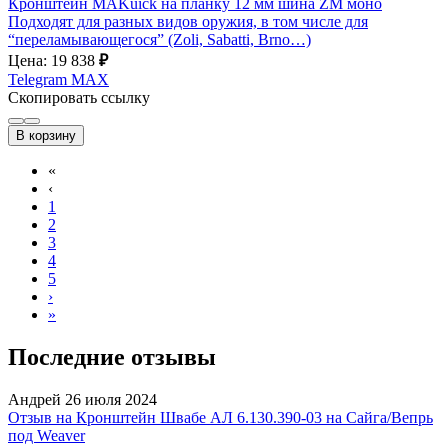
Кронштейн MAKuick на планку 12 мм шина ZM моно
Подходят для разных видов оружия, в том числе для
“переламывающегося” (Zoli, Sabatti, Brno…)
Цена: 19 838
₽
Telegram
MAX
Скопировать ссылку
В корзину
«
‹
1
2
3
4
5
›
»
Последние отзывы
Андрей
26 июля 2024
Отзыв на Кронштейн Швабе АЛ 6.130.390-03 на Сайга/Вепрь
под Weaver