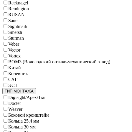
Recknagel
Remington
RUSAN
Sauer
Sightmark
Smersh
Sturman
Veber
Vector
Vortex
ВОМЗ (Вологодский оптико-механический завод)
Китай
Кочевник
САГ
ЭСТ
ТИП МОНТАЖА
Digisight/Apex/Trail
Docter
Weaver
Боковой кронштейн
Кольца 25,4 мм
Кольца 30 мм