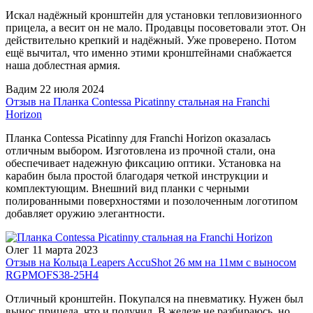
Искал надёжный кронштейн для установки тепловизионного
прицела, а весит он не мало. Продавцы посоветовали этот. Он
действительно крепкий и надёжный. Уже проверено. Потом
ещё вычитал, что именно этими кронштейнами снабжается
наша доблестная армия.
Вадим
22 июля 2024
Отзыв на Планка Contessa Picatinny стальная на Franchi
Horizon
Планка Contessa Picatinny для Franchi Horizon оказалась
отличным выбором. Изготовлена из прочной стали, она
обеспечивает надежную фиксацию оптики. Установка на
карабин была простой благодаря четкой инструкции и
комплектующим. Внешний вид планки с черными
полированными поверхностями и позолоченным логотипом
добавляет оружию элегантности.
Олег
11 марта 2023
Отзыв на Кольца Leapers AccuShot 26 мм на 11мм с выносом
RGPMOFS38-25H4
Отличный кронштейн. Покупался на пневматику. Нужен был
вынос прицела, что и получил. В железе не разбираюсь, но