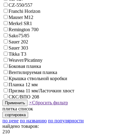
CZ-550/557
Franchi Horizon
Mauser M12
Merkel SR1
Remington 700
Sako75/85
Sauer 202
Sauer 303
Tikka T3
Weaver/Picatinny
Боковая планка
Вентилируемая планка
Крышка ствольной коробки
Планка 12 мм
Призма 11 мм/Ласточкин хвост
СКС/ВПО 208
×
Сбросить фильтр
Применить
плитка
список
сортировка
по цене
по названию
по популярности
найдено товаров:
210