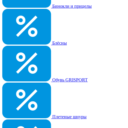
Бинокли и прицелы
Блёсны
Обувь GRISPORT
Плетеные шнуры