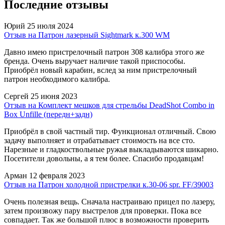
Последние отзывы
Юрий
25 июля 2024
Отзыв на Патрон лазерный Sightmark к.300 WM
Давно имею пристрелочный патрон 308 калибра этого же
бренда. Очень выручает наличие такой приспособы.
Приобрёл новый карабин, вслед за ним пристрелочный
патрон необходимого калибра.
Сергей
25 июня 2023
Отзыв на Комплект мешков для стрельбы DeadShot Combo in
Box Unfille (передн+задн)
Приобрёл в свой частный тир. Функционал отличный. Свою
задачу выполняет и отрабатывает стоимость на все сто.
Нарезные и гладкоствольные ружья выкладываются шикарно.
Посетители довольны, а я тем более. Спасибо продавцам!
Арман
12 февраля 2023
Отзыв на Патрон холодной пристрелки к.30-06 spr. FF/39003
Очень полезная вещь. Сначала настраиваю прицел по лазеру,
затем произвожу пару выстрелов для проверки. Пока все
совпадает. Так же большой плюс в возможности проверить