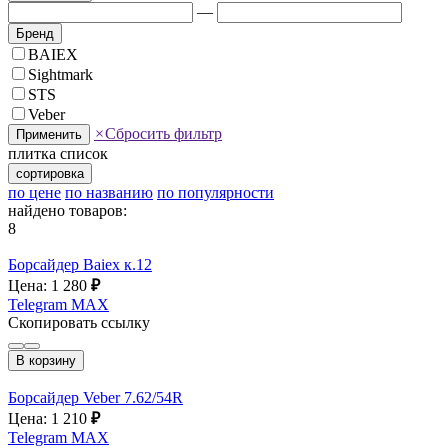
—
Бренд
BAIEX
Sightmark
STS
Veber
×
Сбросить фильтр
Применить
плитка
список
сортировка
по цене
по названию
по популярности
найдено товаров:
8
Борсайдер Baiex к.12
Цена: 1 280
₽
Telegram
MAX
Скопировать ссылку
В корзину
Борсайдер Veber 7.62/54R
Цена: 1 210
₽
Telegram
MAX