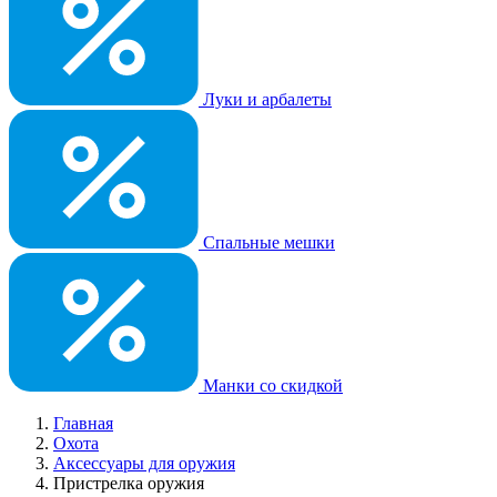
Луки и арбалеты
Спальные мешки
Манки со скидкой
Главная
Охота
Аксессуары для оружия
Пристрелка оружия