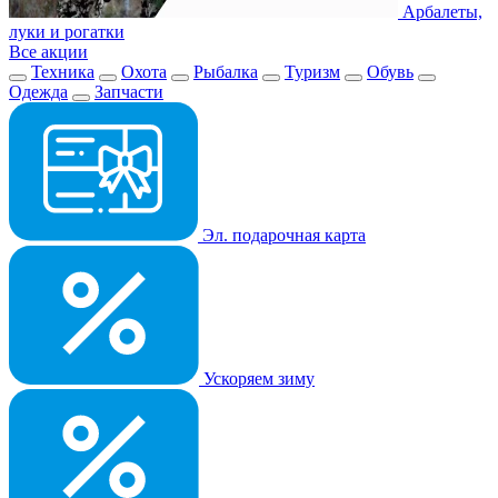
Арбалеты,
луки и рогатки
Все акции
Техника
Охота
Рыбалка
Туризм
Обувь
Одежда
Запчасти
Эл. подарочная карта
Ускоряем зиму