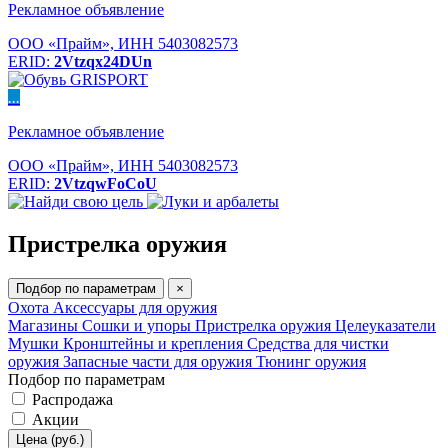
Рекламное объявление
ООО «Прайм», ИНН 5403082573
ERID:
2Vtzqx24DUn
...
Рекламное объявление
ООО «Прайм», ИНН 5403082573
ERID:
2VtzqwFoCoU
Пристрелка оружия
Подбор по параметрам
×
Охота
Аксессуары для оружия
Магазины
Сошки и упоры
Пристрелка оружия
Целеуказатели
Мушки
Кронштейны и крепления
Средства для чистки
оружия
Запасные части для оружия
Тюнинг оружия
Подбор по параметрам
Распродажа
Акции
Цена (руб.)