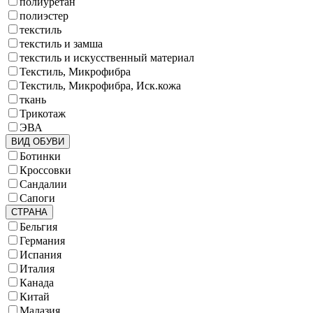
полиуретан
полиэстер
текстиль
текстиль и замша
текстиль и искусственный материал
Текстиль, Микрофибра
Текстиль, Микрофибра, Иск.кожа
ткань
Трикотаж
ЭВА
ВИД ОБУВИ
Ботинки
Кроссовки
Сандалии
Сапоги
СТРАНА
Бельгия
Германия
Испания
Италия
Канада
Китай
Малазия