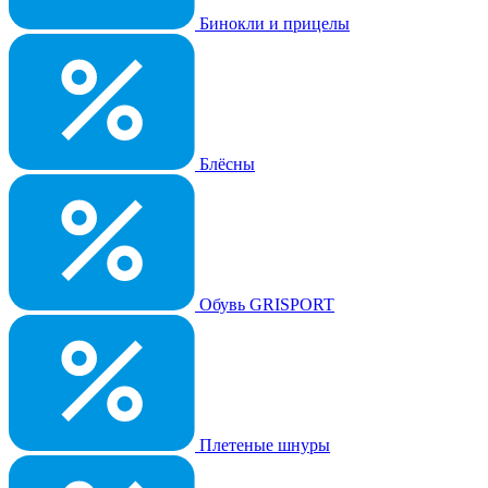
Бинокли и прицелы
Блёсны
Обувь GRISPORT
Плетеные шнуры