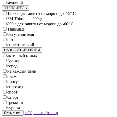
мужской
УТЕПЛИТЕЛЬ
1200 г для защиты от мороза до -75° C
3M Thinsulate 200gr
800 г для защиты от мороза до -60° C
Thinsulate
без утеплителя
нет
синтетический
НАЗНАЧЕНИЕ ОБУВИ
активный отдых
Аутдор
город
на каждый день
пляж
прогулка
снегоход
спорт
Спорт
треккинг
туризм
×
Сбросить фильтр
Применить