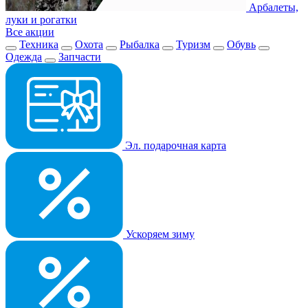
Арбалеты,
луки и рогатки
Все акции
Техника
Охота
Рыбалка
Туризм
Обувь
Одежда
Запчасти
Эл. подарочная карта
Ускоряем зиму