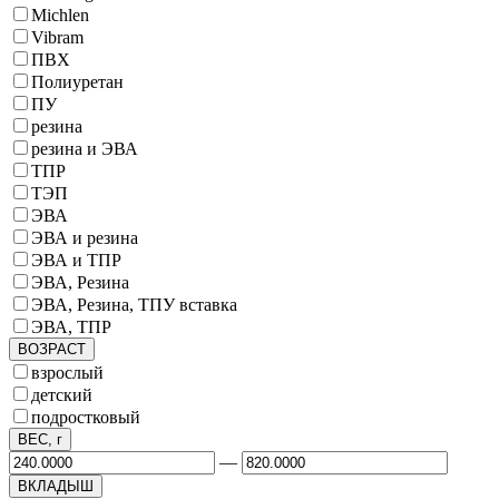
Michlen
Vibram
ПВХ
Полиуретан
ПУ
резина
резина и ЭВА
ТПР
ТЭП
ЭВА
ЭВА и резина
ЭВА и ТПР
ЭВА, Резина
ЭВА, Резина, ТПУ вставка
ЭВА, ТПР
ВОЗРАСТ
взрослый
детский
подростковый
ВЕС, г
—
ВКЛАДЫШ