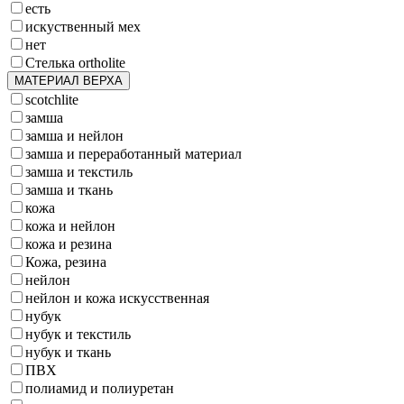
есть
искуственный мех
нет
Стелька ortholite
МАТЕРИАЛ ВЕРХА
scotchlite
замша
замша и нейлон
замша и переработанный материал
замша и текстиль
замша и ткань
кожа
кожа и нейлон
кожа и резина
Кожа, резина
нейлон
нейлон и кожа искусственная
нубук
нубук и текстиль
нубук и ткань
ПВХ
полиамид и полиуретан