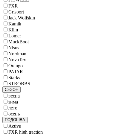
FXR
Grisport
Jack Wolfskin
Kamik
Klim
Lomer
MuckBoot
Nisus
Nordman
NovaTex
Orango
PAJAR
Starks
STROBBS
СЕЗОН
весна
зима
лето
осень
ПОДОШВА
Active
FXR high traction