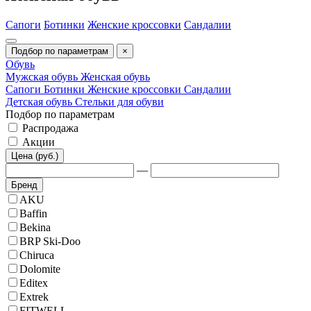
Сапоги
Ботинки
Женские кроссовки
Сандалии
Подбор по параметрам
×
Обувь
Мужская обувь
Женская обувь
Сапоги
Ботинки
Женские кроссовки
Сандалии
Детская обувь
Стельки для обуви
Подбор по параметрам
Распродажа
Акции
Цена (руб.)
—
Бренд
AKU
Baffin
Bekina
BRP Ski-Doo
Chiruca
Dolomite
Editex
Extrek
FITWELL