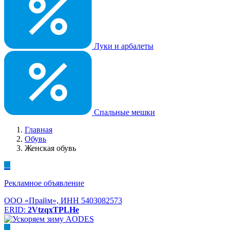
Луки и арбалеты
Спальные мешки
Главная
Обувь
Женская обувь
...
Рекламное объявление
ООО «Прайм», ИНН 5403082573
ERID:
2VtzqxTPLHe
...