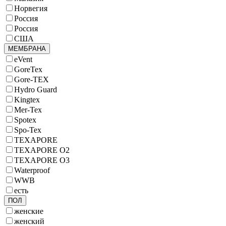
Норвегия
Россия
Россия
США
МЕМБРАНА
eVent
GoreTex
Gore-TEX
Hydro Guard
Kingtex
Mer-Tex
Spotex
Spo-Tex
TEXAPORE
TEXAPORE O2
TEXAPORE O3
Waterproof
WWB
есть
ПОЛ
женские
женский