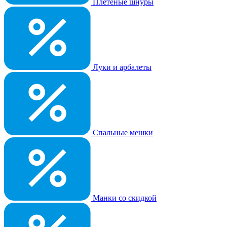
Плетеные шнуры
Луки и арбалеты
Спальные мешки
Манки со скидкой