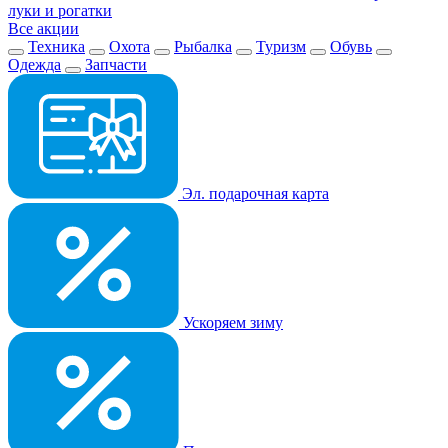
луки и рогатки
Все акции
Техника
Охота
Рыбалка
Туризм
Обувь
Одежда
Запчасти
Эл. подарочная карта
Ускоряем зиму