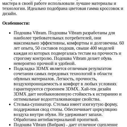
мастера в своей работе использовали лучшие материалы и
технологии. Идеально подобрана цветовая гамма кроссовок и
дизайн.
Особенности:
Подошва Vibram. Подошвы Vibram разработаны для
наиболее требовательных потребителей, они
максимально эффективны, комфортны и долговечны. 60
лет опыта, 50 составов подошв, свыше 400 моделей
каждая из которых подвергалась тестам на прочность и
строгому контролю. Подошва Vibram делает обувь
невероятно прочной и удобной.
Подкладка 3DMX является отличным результатом
сочетания самых передовых технологий в области
обувных материалов. Легкость, прочность,
воздухопроницаемость и комфорт в любых условиях
гарантируются строением 3DMX. Хай-тек дизайн
3DMX дает необыкновенную стойкость к истиранию и
оптимальные водоотталкивающие свойства.
Стелька-супинатор. Стелька имеет изогнутую форму,
поддерживая свод стопы. Обеспечивает циркуляцию
воздуха внутри обуви. Не удерживает запахи.
Обработана антибактериальной пропиткой.
Подошва Vibram (Вибрам) - дает отличное сцепление