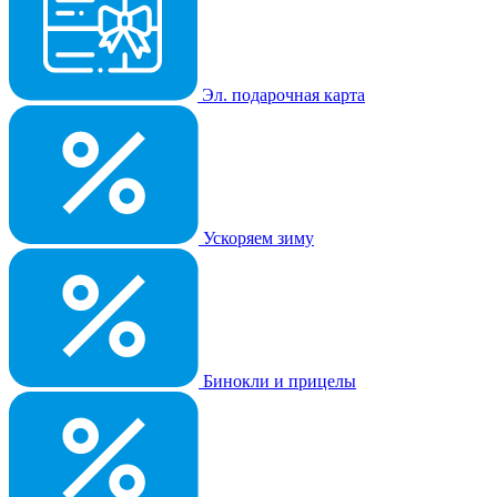
Эл. подарочная карта
Ускоряем зиму
Бинокли и прицелы