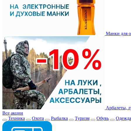
Манки для о
Арбалеты, л
Все акции
Техника
Охота
Рыбалка
Туризм
Обувь
Одежд