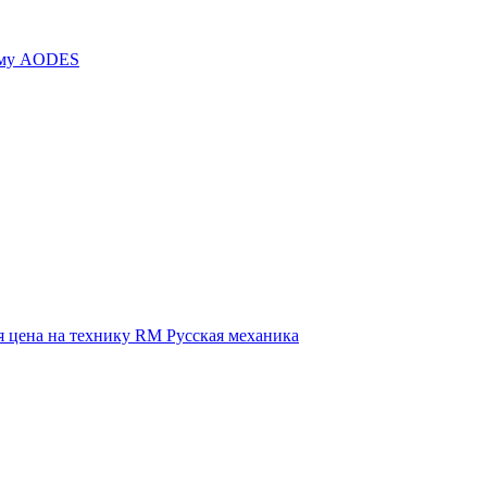
иму AODES
 цена на технику RM Русская механика