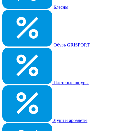
Блёсны
Обувь GRISPORT
Плетеные шнуры
Луки и арбалеты