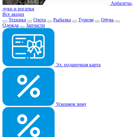
Арбалеты,
луки и рогатки
Все акции
Техника
Охота
Рыбалка
Туризм
Обувь
Одежда
Запчасти
Эл. подарочная карта
Ускоряем зиму