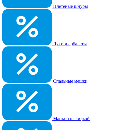
Плетеные шнуры
Луки и арбалеты
Спальные мешки
Манки со скидкой