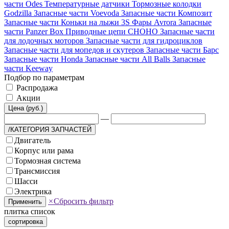
части Odes
Температурные датчики
Тормозные колодки
Godzilla
Запасные части Voevoda
Запасные части Композит
Запасные части Коньки на лыжи 3S
Фары Avrora
Запасные
части Panzer Box
Приводные цепи CHOHO
Запасные части
для лодочных моторов
Запасные части для гидроциклов
Запасные части для мопедов и скутеров
Запасные части Барс
Запасные части Honda
Запасные части All Balls
Запасные
части Keeway
Подбор по параметрам
Распродажа
Акции
Цена (руб.)
—
/КАТЕГОРИЯ ЗАПЧАСТЕЙ
Двигатель
Корпус или рама
Тормозная система
Трансмиссия
Шасси
Электрика
×
Сбросить фильтр
Применить
плитка
список
сортировка