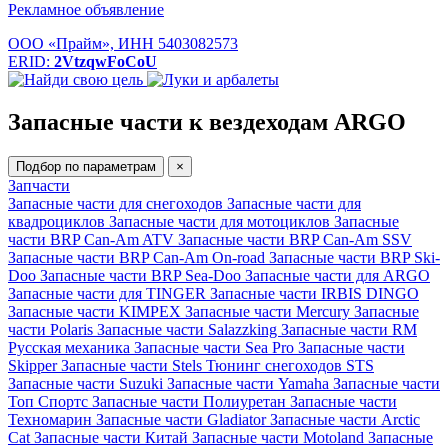
Рекламное объявление
ООО «Прайм», ИНН 5403082573
ERID:
2VtzqwFoCoU
Запасные части к вездеходам ARGO
Подбор по параметрам
×
Запчасти
Запасные части для снегоходов
Запасные части для
квадроциклов
Запасные части для мотоциклов
Запасные
части BRP Can-Am ATV
Запасные части BRP Can-Am SSV
Запасные части BRP Can-Am On-road
Запасные части BRP Ski-
Doo
Запасные части BRP Sea-Doo
Запасные части для ARGO
Запасные части для TINGER
Запасные части IRBIS DINGO
Запасные части KIMPEX
Запасные части Mercury
Запасные
части Polaris
Запасные части Salazzking
Запасные части RM
Русская механика
Запасные части Sea Pro
Запасные части
Skipper
Запасные части Stels
Тюнинг снегоходов STS
Запасные части Suzuki
Запасные части Yamaha
Запасные части
Топ Спортс
Запасные части Полиуретан
Запасные части
Техномарин
Запасные части Gladiator
Запасные части Arctic
Cat
Запасные части Китай
Запасные части Motoland
Запасные