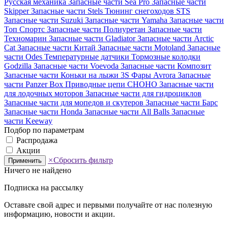
Русская механика
Запасные части Sea Pro
Запасные части
Skipper
Запасные части Stels
Тюнинг снегоходов STS
Запасные части Suzuki
Запасные части Yamaha
Запасные части
Топ Спортс
Запасные части Полиуретан
Запасные части
Техномарин
Запасные части Gladiator
Запасные части Arctic
Cat
Запасные части Китай
Запасные части Motoland
Запасные
части Odes
Температурные датчики
Тормозные колодки
Godzilla
Запасные части Voevoda
Запасные части Композит
Запасные части Коньки на лыжи 3S
Фары Avrora
Запасные
части Panzer Box
Приводные цепи CHOHO
Запасные части
для лодочных моторов
Запасные части для гидроциклов
Запасные части для мопедов и скутеров
Запасные части Барс
Запасные части Honda
Запасные части All Balls
Запасные
части Keeway
Подбор по параметрам
Распродажа
Акции
×
Сбросить фильтр
Применить
Ничего не найдено
Подписка на рассылку
Оставьте свой адрес и первыми получайте от нас полезную
информацию, новости и акции.