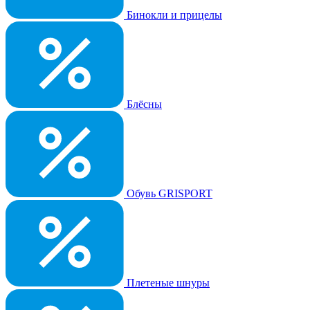
Бинокли и прицелы
Блёсны
Обувь GRISPORT
Плетеные шнуры