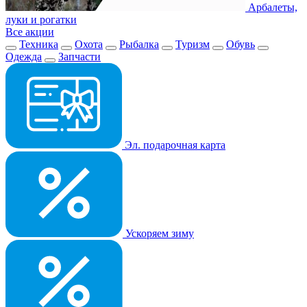
Арбалеты,
луки и рогатки
Все акции
Техника
Охота
Рыбалка
Туризм
Обувь
Одежда
Запчасти
Эл. подарочная карта
Ускоряем зиму