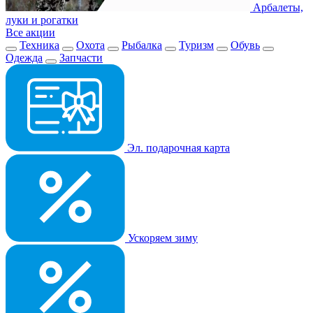
Арбалеты,
луки и рогатки
Все акции
Техника
Охота
Рыбалка
Туризм
Обувь
Одежда
Запчасти
Эл. подарочная карта
Ускоряем зиму