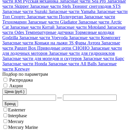
части RM Русская механика
Запасные части Sea Pro
Запасные
части Skipper
Запасные части Stels
Тюнинг снегоходов STS
Запасные части Suzuki
Запасные части Yamaha
Запасные части
Топ Спортс
Запасные части Полиуретан
Запасные части
Техномарин
Запасные части Gladiator
Запасные части Arctic
Cat
Запасные части Китай
Запасные части Motoland
Запасные
части Odes
Температурные датчики
Тормозные колодки
Godzilla
Запасные части Voevoda
Запасные части Композит
Запасные части Коньки на лыжи 3S
Фары Avrora
Запасные
части Panzer Box
Приводные цепи CHOHO
Запасные части
для лодочных моторов
Запасные части для гидроциклов
Запасные части для мопедов и скутеров
Запасные части Барс
Запасные части Honda
Запасные части All Balls
Запасные
части Keeway
Подбор по параметрам
Распродажа
Акции
Цена (руб.)
—
Бренд
Easterner
Interphase
Mercury
Mercury Marine