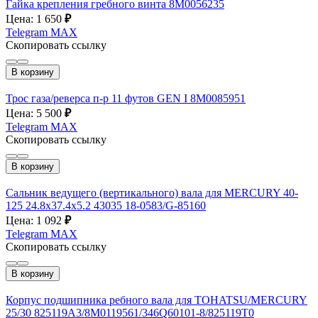
Гайка крепления гребного винта 8M0056235
Цена: 1 650
₽
Telegram
MAX
Скопировать ссылку
В корзину
Трос газа/реверса п-р 11 футов GEN I 8M0085951
Цена: 5 500
₽
Telegram
MAX
Скопировать ссылку
В корзину
Сальник ведущего (вертикального) вала для MERCURY 40-
125 24.8x37.4x5.2 43035 18-0583/G-85160
Цена: 1 092
₽
Telegram
MAX
Скопировать ссылку
В корзину
Корпус подшипника ребного вала для TOHATSU/MERCURY
25/30 825119А3/8M0119561/346Q60101-8/825119T0