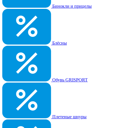
Бинокли и прицелы
Блёсны
Обувь GRISPORT
Плетеные шнуры