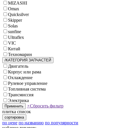
MIZASHI
Omax
Quicksilver
Skipper
Solas
sunfine
Ultraflex
VIC
Китай
Техномарин
/КАТЕГОРИЯ ЗАПЧАСТЕЙ
Двигатель
Корпус или рама
Охлаждение
Рулевое управление
Топливная система
Трансмиссия
Электрика
×
Сбросить фильтр
Применить
плитка
список
сортировка
по цене
по названию
по популярности
найдено товаров: