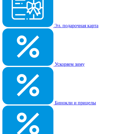
Эл. подарочная карта
Ускоряем зиму
Бинокли и прицелы