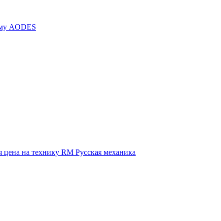
иму AODES
 цена на технику RM Русская механика