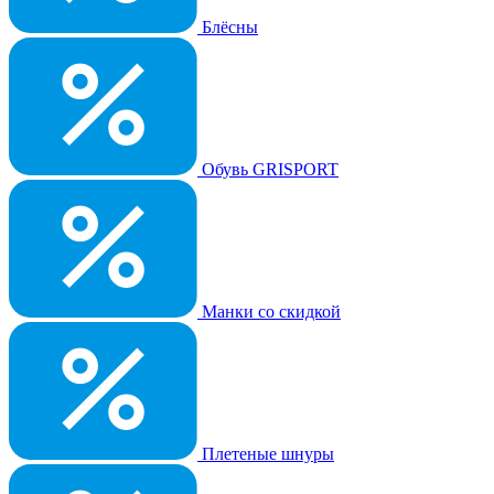
Блёсны
Обувь GRISPORT
Манки со скидкой
Плетеные шнуры