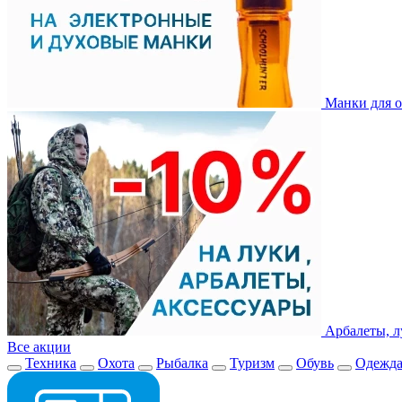
Манки для о
Арбалеты, л
Все акции
Техника
Охота
Рыбалка
Туризм
Обувь
Одежд