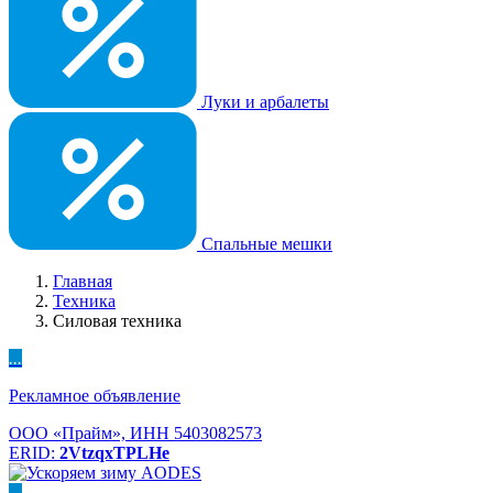
Луки и арбалеты
Спальные мешки
Главная
Техника
Силовая техника
...
Рекламное объявление
ООО «Прайм», ИНН 5403082573
ERID:
2VtzqxTPLHe
...