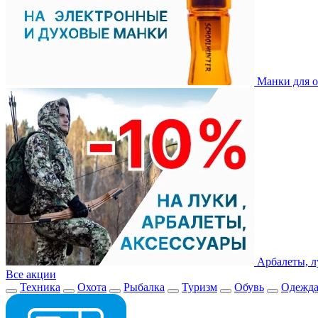
Манки для о
Арбалеты, л
Все акции
Техника
Охота
Рыбалка
Туризм
Обувь
Одежд