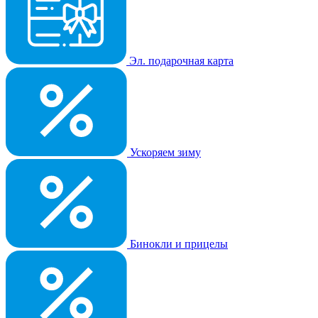
Эл. подарочная карта
Ускоряем зиму
Бинокли и прицелы