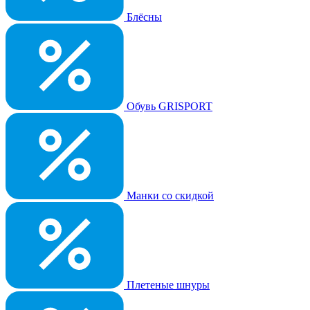
Блёсны
Обувь GRISPORT
Манки со скидкой
Плетеные шнуры