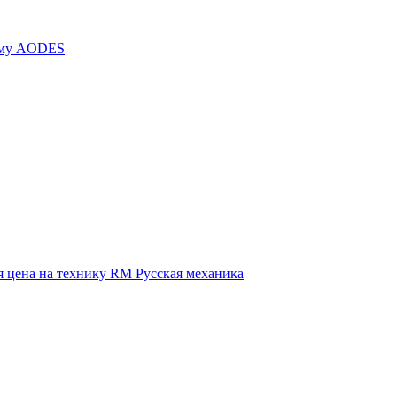
иму AODES
 цена на технику RM Русская механика