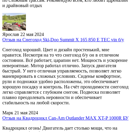
по сложным трассам. Рекомендую всем, кто любит адреналин
и драйвовый отдых
Ярослав
22 мая 2024
Отзыв на Снегоход Ski-Doo Summit X 165 850 E TEC vin б/у
Снегоход хороший. Цвет и дизайн простенький, мне
нравится. Несмотря на то что снегоход б/у он в отличном
состоянии. Всё работает, царапин нет. Мощность и ускорение
невероятные. Мотор работал отлично. Запуск двигателя
быстрый. У него отличная управляемость, позволяет легко
маневрировать в сложных условиях. Сиденье комфортное,
рули и подножки удобно расположены, это обеспечивает
хорошую посадку и контроль. На счёт проходимости снегоход
легко справляется с глубоким снегом. Подвеска позволяет
плавно преодолевать неровности и обеспечивает
стабильность на любой скорости.
Марк
21 мая 2024
Отзыв на Квадроцикл Can-Am Outlander MAX XT-P 1000R БУ
Квадроцикл огонь! Двигатель дает столько мощи, что на