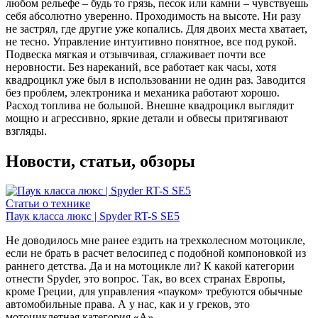
любом рельефе – будь то грязь, песок или камни – чувствуешь
себя абсолютно уверенно. Проходимость на высоте. Ни разу
не застрял, где другие уже копались. Для двоих места хватает,
не тесно. Управление интуитивно понятное, все под рукой.
Подвеска мягкая и отзывчивая, сглаживает почти все
неровности. Без нареканий, все работает как часы, хотя
квадроцикл уже был в использовании не один раз. Заводится
без проблем, электроника и механика работают хорошо.
Расход топлива не большой. Внешне квадроцикл выглядит
мощно и агрессивно, яркие детали и обвесы притягивают
взгляды.
Новости, статьи, обзоры
Статьи о технике
Паук класса люкс | Spyder RT-S SE5
Не доводилось мне ранее ездить на трехколесном мотоцикле,
если не брать в расчет велосипед с подобной компоновкой из
раннего детства. Да и на мотоцикле ли? К какой категории
отнести Spyder, это вопрос. Так, во всех странах Европы,
кроме Греции, для управления «пауком» требуются обычные
автомобильные права. А у нас, как и у греков, это
мотоциклетная категория «А»