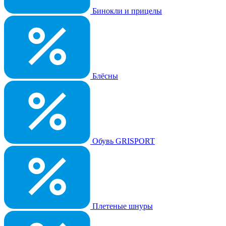
Бинокли и прицелы
Блёсны
Обувь GRISPORT
Плетеные шнуры