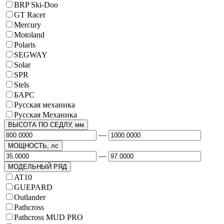
BRP Ski-Doo
GT Racer
Mercury
Motoland
Polaris
SEGWAY
Solar
SPR
Stels
БАРС
Русская механика
Русская Механика
ВЫСОТА ПО СЕДЛУ, мм
—
МОЩНОСТЬ, лс
—
МОДЕЛЬНЫЙ РЯД
AT10
GUEPARD
Outlander
Pathcross
Pathcross MUD PRO