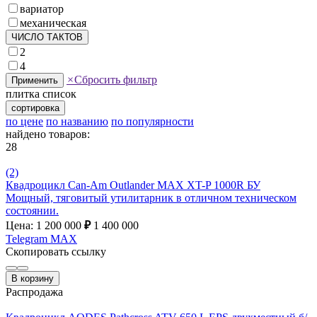
вариатор
механическая
ЧИСЛО ТАКТОВ
2
4
×
Сбросить фильтр
Применить
плитка
список
сортировка
по цене
по названию
по популярности
найдено товаров:
28
(2)
Квадроцикл Can-Am Outlander MAX XT-P 1000R БУ
Мощный, тяговитый утилитарник в отличном техническом
состоянии.
Цена: 1 200 000
₽
1 400 000
Telegram
MAX
Скопировать ссылку
В корзину
Распродажа