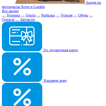
Акция на
мотоциклы Kove и Gaokin
Все акции
Техника
Охота
Рыбалка
Туризм
Обувь
Одежда
Запчасти
Эл. подарочная карта
Ускоряем зиму