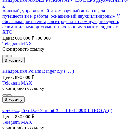
Квадроцикл AODES Pathcross ATV 650 L EPS двухместный б/
у
мощный, управляемый и комфортный аппарат для
путешествий и работы, оснащенный двухцилиндровым V-
образным двигателем, электроусилителем руля, лебедкой,
алюминиевыми дисками и просторным задним сиденьем.
ХТС
Цена: 600 000
₽
700 000
Telegram
MAX
Скопировать ссылку
В корзину
Квадроцикл Polaris Ranger б/у (, , , )
Цена: 890 000
₽
Telegram
MAX
Скопировать ссылку
В корзину
Снегоход Ski-Doo Summit X- T3 163 800R ETEC б/у ( )
Цена: 830 000
₽
Telegram
MAX
Скопировать ссылку