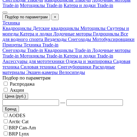
Trade-in
Мотоциклы Trade-in
Катера и лодки Trade-in
Подбор по параметрам
×
Техника
Квадроциклы
Детские квадроциклы
Мотоциклы
Скутеры и
мопеды
Катера и лодки
Лодочные моторы
Гидроциклы
Все
для водного спорта
Вездеходы
Снегоходы
Мотобуксировщики
Прицепы
Техника Trade-in
Снегоходы Trade-in
Квадроциклы Trade-in
Лодочные моторы
Trade-in
Мотоциклы Trade-in
Катера и лодки Trade-in
Аксессуары для мототехники
Одежда и экипировка
Садовая
техника
Силовая техника
Снегоуборщики
Расходные
материалы
Экшен-камеры
Велосипеды
Подбор по параметрам
Распродажа
Акции
Цена (руб.)
—
Бренд
AODES
Arctic Cat
BRP Can-Am
BRP Lynx