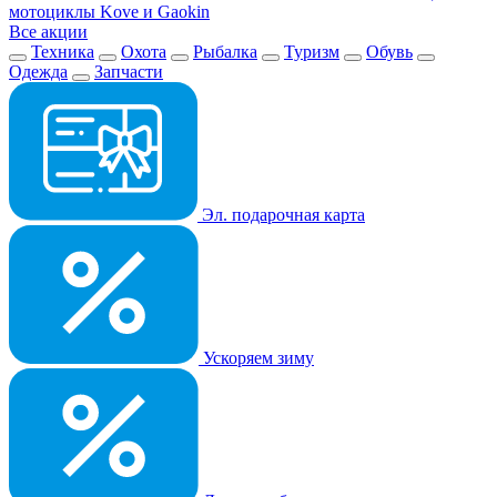
мотоциклы Kove и Gaokin
Все акции
Техника
Охота
Рыбалка
Туризм
Обувь
Одежда
Запчасти
Эл. подарочная карта
Ускоряем зиму