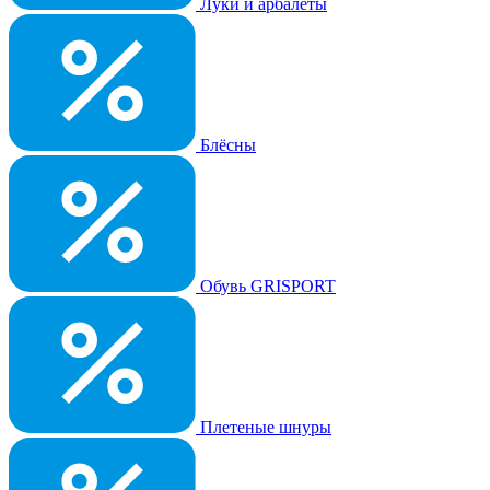
Луки и арбалеты
Блёсны
Обувь GRISPORT
Плетеные шнуры