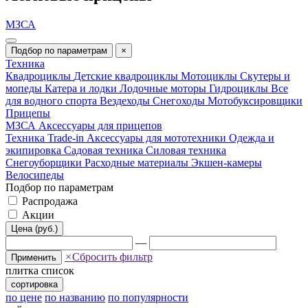
МЗСА
Подбор по параметрам
×
Техника
Квадроциклы
Детские квадроциклы
Мотоциклы
Скутеры и
мопеды
Катера и лодки
Лодочные моторы
Гидроциклы
Все
для водного спорта
Вездеходы
Снегоходы
Мотобуксировщики
Прицепы
МЗСА
Аксессуары для прицепов
Техника Trade-in
Аксессуары для мототехники
Одежда и
экипировка
Садовая техника
Силовая техника
Снегоуборщики
Расходные материалы
Экшен-камеры
Велосипеды
Подбор по параметрам
Распродажа
Акции
Цена (руб.)
—
×
Сбросить фильтр
Применить
плитка
список
сортировка
по цене
по названию
по популярности