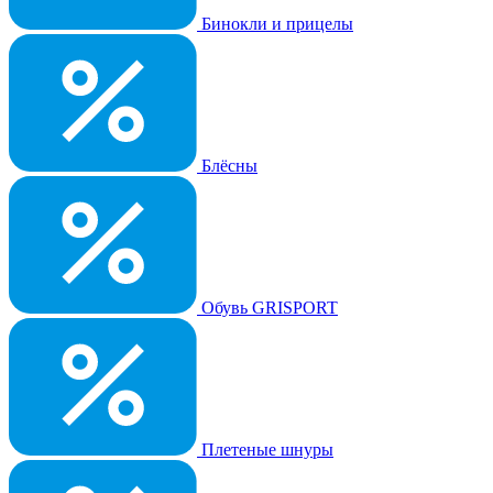
Бинокли и прицелы
Блёсны
Обувь GRISPORT
Плетеные шнуры