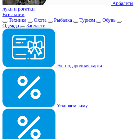
Арбалеты,
луки и рогатки
Все акции
Техника
Охота
Рыбалка
Туризм
Обувь
Одежда
Запчасти
Эл. подарочная карта
Ускоряем зиму