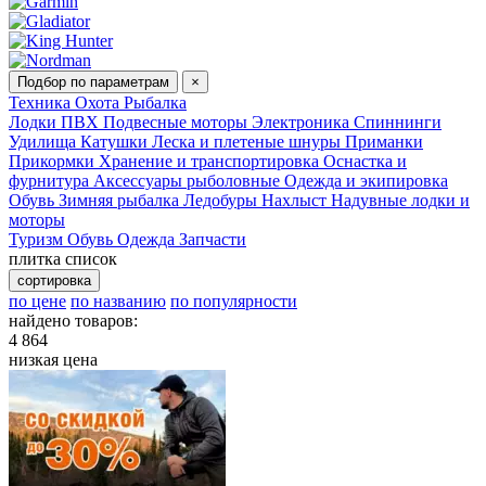
Подбор по параметрам
×
Техника
Охота
Рыбалка
Лодки ПВХ
Подвесные моторы
Электроника
Спиннинги
Удилища
Катушки
Леска и плетеные шнуры
Приманки
Прикормки
Хранение и транспортировка
Оснастка и
фурнитура
Аксессуары рыболовные
Одежда и экипировка
Обувь
Зимняя рыбалка
Ледобуры
Нахлыст
Надувные лодки и
моторы
Туризм
Обувь
Одежда
Запчасти
плитка
список
сортировка
по цене
по названию
по популярности
найдено товаров:
4 864
низкая цена