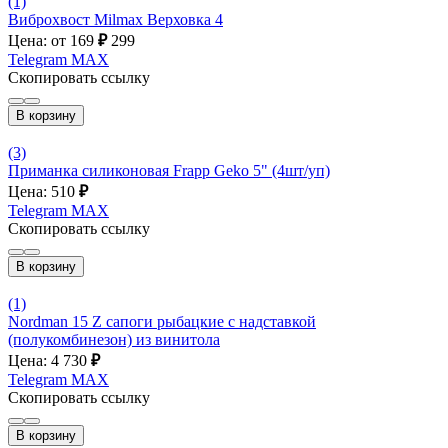
(1)
Виброхвост Milmax Верховка 4
Цена: от 169
₽
299
Telegram
MAX
Скопировать ссылку
В корзину
(3)
Приманка силиконовая Frapp Geko 5" (4шт/уп)
Цена: 510
₽
Telegram
MAX
Скопировать ссылку
В корзину
(1)
Nordman 15 Z сапоги рыбацкие c надставкой
(полукомбинезон) из винитола
Цена: 4 730
₽
Telegram
MAX
Скопировать ссылку
В корзину