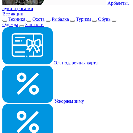
Арбалеты,
луки и рогатки
Все акции
Техника
Охота
Рыбалка
Туризм
Обувь
Одежда
Запчасти
Эл. подарочная карта
Ускоряем зиму