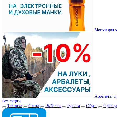
Манки для о
Арбалеты, л
Все акции
Техника
Охота
Рыбалка
Туризм
Обувь
Одежд