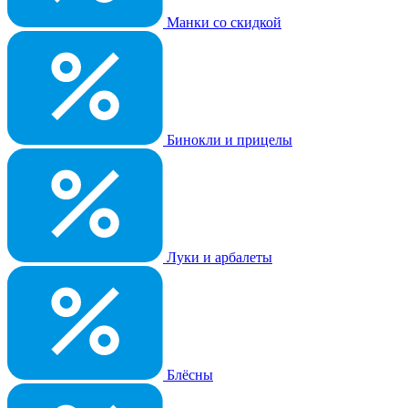
Манки со скидкой
Бинокли и прицелы
Луки и арбалеты
Блёсны