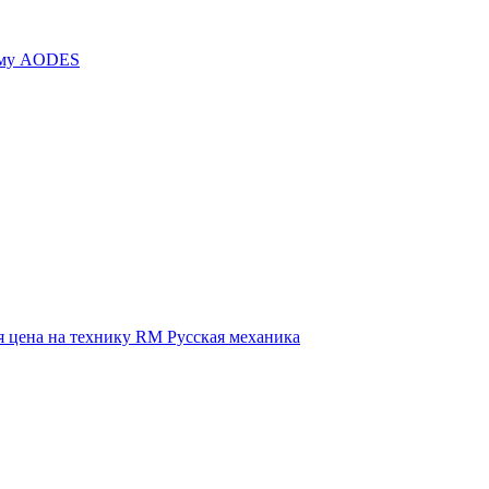
иму AODES
 цена на технику RM Русская механика