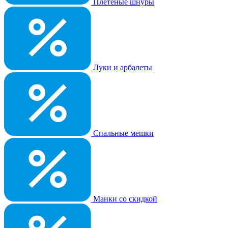
Плетеные шнуры
Луки и арбалеты
Спальные мешки
Манки со скидкой