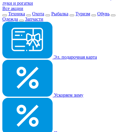
луки и рогатки
Все акции
Техника
Охота
Рыбалка
Туризм
Обувь
Одежда
Запчасти
Эл. подарочная карта
Ускоряем зиму