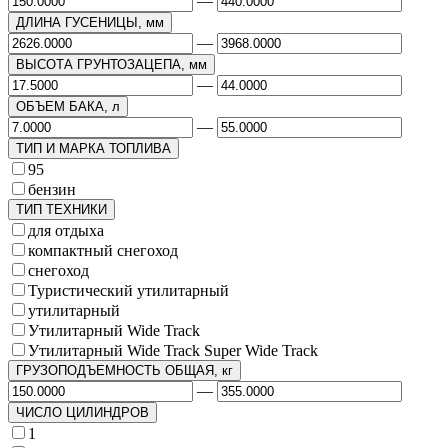
—
ДЛИНА ГУСЕНИЦЫ, мм
—
ВЫСОТА ГРУНТОЗАЦЕПА, мм
—
ОБЪЕМ БАКА, л
—
ТИП И МАРКА ТОПЛИВА
95
бензин
ТИП ТЕХНИКИ
для отдыха
компактный снегоход
снегоход
Туристический утилитарный
утилитарный
Утилитарный Wide Track
Утилитарный Wide Track Super Wide Track
ГРУЗОПОДЪЕМНОСТЬ ОБЩАЯ, кг
—
ЧИСЛО ЦИЛИНДРОВ
1