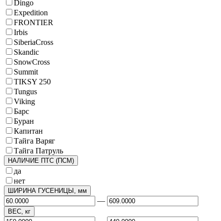
Dingo
Expedition
FRONTIER
Irbis
SiberiaCross
Skandic
SnowCross
Summit
TIKSY 250
Tungus
Viking
Барс
Буран
Капитан
Тайга Варяг
Тайга Патруль
НАЛИЧИЕ ПТС (ПСМ)
да
нет
ШИРИНА ГУСЕНИЦЫ, мм
—
ВЕС, кг