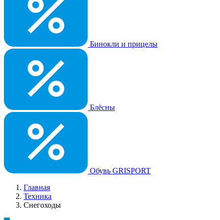
Бинокли и прицелы
Блёсны
Обувь GRISPORT
Главная
Техника
Снегоходы