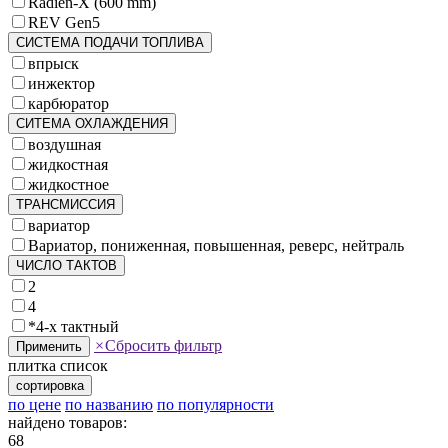
Radien-X (600 mm)
REV Gen5
СИСТЕМА ПОДАЧИ ТОПЛИВА
впрыск
инжектор
карбюратор
СИТЕМА ОХЛАЖДЕНИЯ
воздушная
жидкостная
жидкостное
ТРАНСМИССИЯ
вариатор
Вариатор, пониженная, повышенная, реверс, нейтраль
ЧИСЛО ТАКТОВ
2
4
*4-х тактный
×
Сбросить фильтр
Применить
плитка
список
сортировка
по цене
по названию
по популярности
найдено товаров:
68