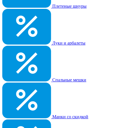
Плетеные шнуры
Луки и арбалеты
Спальные мешки
Манки со скидкой