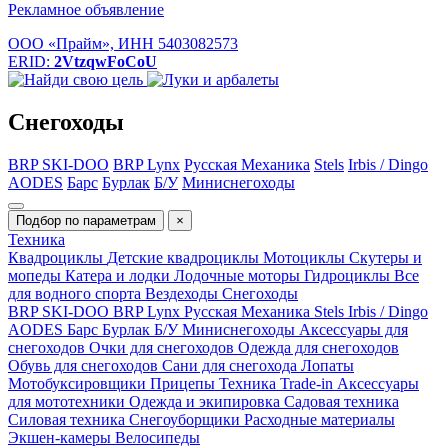
Рекламное объявление
ООО «Прайм», ИНН 5403082573
ERID:
2VtzqwFoCoU
Снегоходы
BRP SKI-DOO
BRP Lynx
Русская Механика
Stels
Irbis / Dingo
AODES
Барс
Бурлак
Б/У
Миниснегоходы
Подбор по параметрам
×
Техника
Квадроциклы
Детские квадроциклы
Мотоциклы
Скутеры и
мопеды
Катера и лодки
Лодочные моторы
Гидроциклы
Все
для водного спорта
Вездеходы
Снегоходы
BRP SKI-DOO
BRP Lynx
Русская Механика
Stels
Irbis / Dingo
AODES
Барс
Бурлак
Б/У
Миниснегоходы
Аксессуары для
снегоходов
Очки для снегоходов
Одежда для снегоходов
Обувь для снегоходов
Сани для снегохода
Лопаты
Мотобуксировщики
Прицепы
Техника Trade-in
Аксессуары
для мототехники
Одежда и экипировка
Садовая техника
Силовая техника
Снегоуборщики
Расходные материалы
Экшен-камеры
Велосипеды