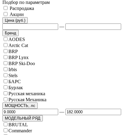
Подбор по параметрам
Распродажа
Акции
Цена (руб.)
—
Бренд
AODES
Arctic Cat
BRP
BRP Lynx
BRP Ski-Doo
Irbis
Stels
БАРС
Бурлак
Русская механика
Русская Механика
МОЩНОСТЬ, лс
—
МОДЕЛЬНЫЙ РЯД
BRUTAL
Commander