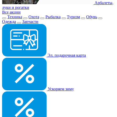
Арбалеты,
луки и рогатки
Все акции
Техника
Охота
Рыбалка
Туризм
Обувь
Одежда
Запчасти
Эл. подарочная карта
Ускоряем зиму