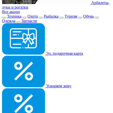
Арбалеты,
луки и рогатки
Все акции
Техника
Охота
Рыбалка
Туризм
Обувь
Одежда
Запчасти
Эл. подарочная карта
Ускоряем зиму