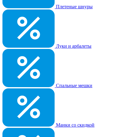
Плетеные шнуры
Луки и арбалеты
Спальные мешки
Манки со скидкой