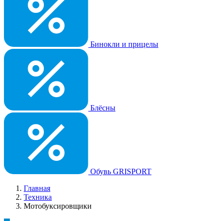
Бинокли и прицелы
Блёсны
Обувь GRISPORT
Главная
Техника
Мотобуксировщики