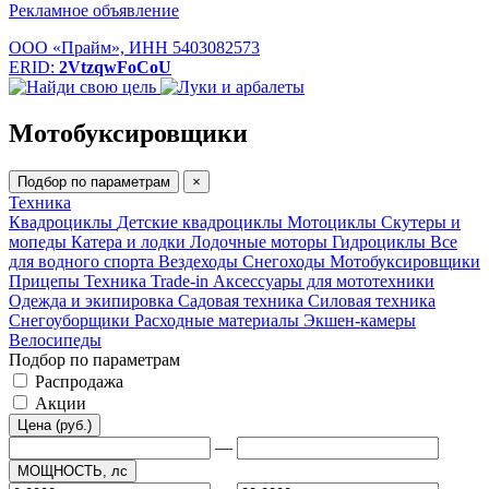
Рекламное объявление
ООО «Прайм», ИНН 5403082573
ERID:
2VtzqwFoCoU
Мотобуксировщики
Подбор по параметрам
×
Техника
Квадроциклы
Детские квадроциклы
Мотоциклы
Скутеры и
мопеды
Катера и лодки
Лодочные моторы
Гидроциклы
Все
для водного спорта
Вездеходы
Снегоходы
Мотобуксировщики
Прицепы
Техника Trade-in
Аксессуары для мототехники
Одежда и экипировка
Садовая техника
Силовая техника
Снегоуборщики
Расходные материалы
Экшен-камеры
Велосипеды
Подбор по параметрам
Распродажа
Акции
Цена (руб.)
—
МОЩНОСТЬ, лс