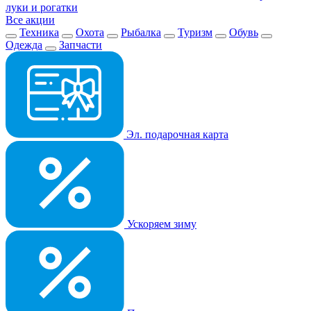
луки и рогатки
Все акции
Техника
Охота
Рыбалка
Туризм
Обувь
Одежда
Запчасти
Эл. подарочная карта
Ускоряем зиму