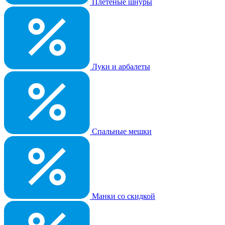
Плетеные шнуры
Луки и арбалеты
Спальные мешки
Манки со скидкой