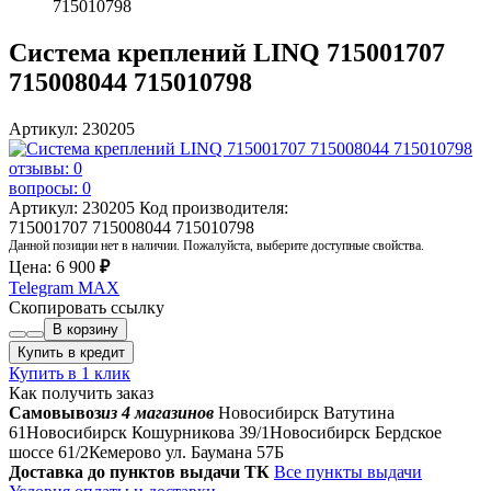
715010798
Система креплений LINQ 715001707
715008044 715010798
Артикул: 230205
отзывы: 0
вопросы: 0
Артикул: 230205
Код производителя:
715001707 715008044 715010798
Данной позиции нет в наличии. Пожалуйста, выберите доступные свойства.
Цена:
6 900
₽
Telegram
MAX
Скопировать ссылку
В корзину
Купить в кредит
Купить в 1 клик
Как получить заказ
Самовывоз
из 4 магазинов
Новосибирск Ватутина
61
Новосибирск Кошурникова 39/1
Новосибирск Бердское
шоссе 61/2
Кемерово ул. Баумана 57Б
Доставка до пунктов выдачи ТК
Все пункты выдачи