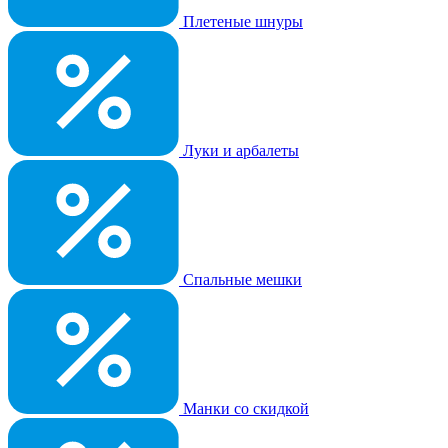
Плетеные шнуры
Луки и арбалеты
Спальные мешки
Манки со скидкой