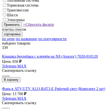
Топливная система
Тормозная система
Трансмиссия
Шасси
Электрика
×
Сбросить фильтр
Применить
плитка
список
сортировка
по цене
по названию
по популярности
найдено товаров:
339
Крышка бензобака с ключём на X8 (Аналог) 7020-010120
Цена: 650
₽
Telegram
MAX
Скопировать ссылку
В корзину
Фара в ATV,UTV ALO-R4T3-E Рабочий свет (Комплект 2 шт)
Цена: 13 700
₽
Telegram
MAX
Скопировать ссылку