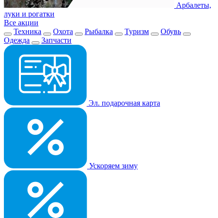
Арбалеты,
луки и рогатки
Все акции
Техника
Охота
Рыбалка
Туризм
Обувь
Одежда
Запчасти
Эл. подарочная карта
Ускоряем зиму