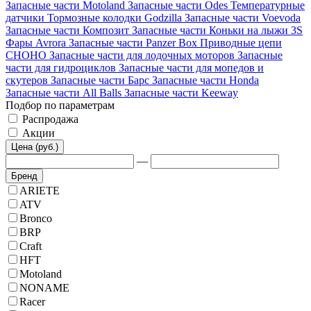
Запасные части Motoland
Запасные части Odes
Температурные
датчики
Тормозные колодки Godzilla
Запасные части Voevoda
Запасные части Композит
Запасные части Коньки на лыжи 3S
Фары Avrora
Запасные части Panzer Box
Приводные цепи
CHOHO
Запасные части для лодочных моторов
Запасные
части для гидроциклов
Запасные части для мопедов и
скутеров
Запасные части Барс
Запасные части Honda
Запасные части All Balls
Запасные части Keeway
Подбор по параметрам
Распродажа
Акции
Цена (руб.)
—
Бренд
ARIETE
ATV
Bronco
BRP
Craft
HFT
Motoland
NONAME
Racer