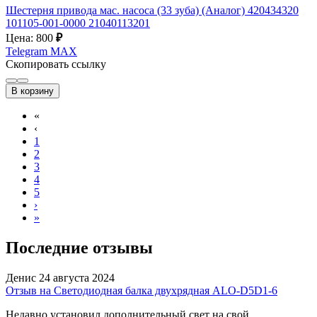
Шестерня привода мас. насоса (33 зуба) (Аналог) 420434320
101105-001-0000 21040113201
Цена: 800
₽
Telegram
MAX
Скопировать ссылку
В корзину
«
‹
1
2
3
4
5
›
»
Последние отзывы
Денис
24 августа 2024
Отзыв на Светодиодная балка двухрядная ALO-D5D1-6
Недавно установил дополнительный свет на свой