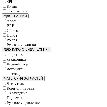
SPI
Китай
Техномарин
/ДЛЯ ТЕХНИКИ
Aodes
BRP
Cfmoto
Honda
Polaris
Русская механика
/ДЛЯ КАКОГО ВИДА ТЕХНИКИ
гидроцикл
квадроцикл
Лодки/Катера
мотоцикл
снегоход
/КАТЕГОРИЯ ЗАПЧАСТЕЙ
Двигатель
Корпус или рама
Охлаждение
Подвеска
Рулевое управление