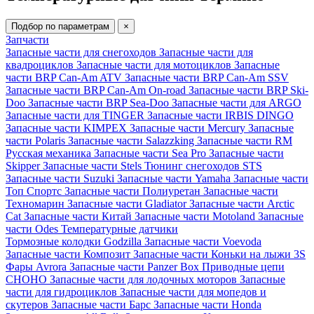
Подбор по параметрам
×
Запчасти
Запасные части для снегоходов
Запасные части для
квадроциклов
Запасные части для мотоциклов
Запасные
части BRP Can-Am ATV
Запасные части BRP Can-Am SSV
Запасные части BRP Can-Am On-road
Запасные части BRP Ski-
Doo
Запасные части BRP Sea-Doo
Запасные части для ARGO
Запасные части для TINGER
Запасные части IRBIS DINGO
Запасные части KIMPEX
Запасные части Mercury
Запасные
части Polaris
Запасные части Salazzking
Запасные части RM
Русская механика
Запасные части Sea Pro
Запасные части
Skipper
Запасные части Stels
Тюнинг снегоходов STS
Запасные части Suzuki
Запасные части Yamaha
Запасные части
Топ Спортс
Запасные части Полиуретан
Запасные части
Техномарин
Запасные части Gladiator
Запасные части Arctic
Cat
Запасные части Китай
Запасные части Motoland
Запасные
части Odes
Температурные датчики
Тормозные колодки Godzilla
Запасные части Voevoda
Запасные части Композит
Запасные части Коньки на лыжи 3S
Фары Avrora
Запасные части Panzer Box
Приводные цепи
CHOHO
Запасные части для лодочных моторов
Запасные
части для гидроциклов
Запасные части для мопедов и
скутеров
Запасные части Барс
Запасные части Honda