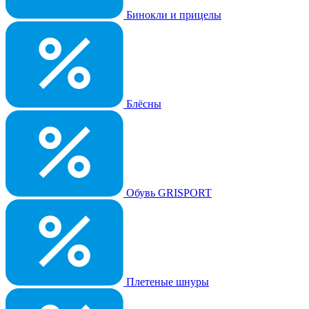
Бинокли и прицелы
Блёсны
Обувь GRISPORT
Плетеные шнуры