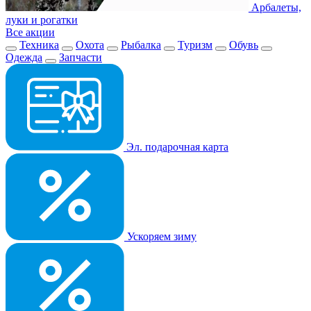
Арбалеты,
луки и рогатки
Все акции
Техника
Охота
Рыбалка
Туризм
Обувь
Одежда
Запчасти
Эл. подарочная карта
Ускоряем зиму