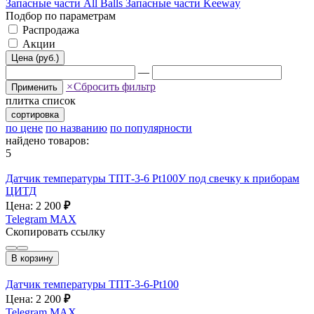
Запасные части All Balls
Запасные части Keeway
Подбор по параметрам
Распродажа
Акции
Цена (руб.)
—
×
Сбросить фильтр
Применить
плитка
список
сортировка
по цене
по названию
по популярности
найдено товаров:
5
Датчик температуры ТПТ-3-6 Pt100У под свечку к приборам
ЦИТД
Цена: 2 200
₽
Telegram
MAX
Скопировать ссылку
В корзину
Датчик температуры ТПТ-3-6-Pt100
Цена: 2 200
₽
Telegram
MAX