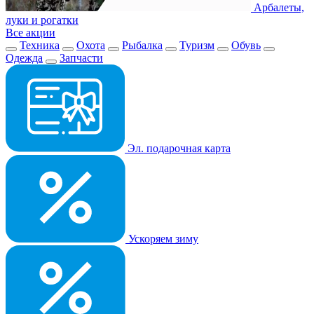
Арбалеты,
луки и рогатки
Все акции
Техника
Охота
Рыбалка
Туризм
Обувь
Одежда
Запчасти
Эл. подарочная карта
Ускоряем зиму