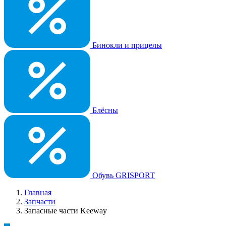
Бинокли и прицелы
Блёсны
Обувь GRISPORT
Главная
Запчасти
Запасные части Keeway