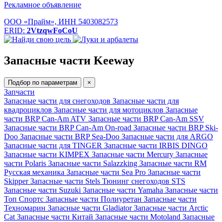
Рекламное объявление
ООО «Прайм», ИНН 5403082573
ERID:
2VtzqwFoCoU
Запасные части Keeway
Подбор по параметрам
×
Запчасти
Запасные части для снегоходов
Запасные части для
квадроциклов
Запасные части для мотоциклов
Запасные
части BRP Can-Am ATV
Запасные части BRP Can-Am SSV
Запасные части BRP Can-Am On-road
Запасные части BRP Ski-
Doo
Запасные части BRP Sea-Doo
Запасные части для ARGO
Запасные части для TINGER
Запасные части IRBIS DINGO
Запасные части KIMPEX
Запасные части Mercury
Запасные
части Polaris
Запасные части Salazzking
Запасные части RM
Русская механика
Запасные части Sea Pro
Запасные части
Skipper
Запасные части Stels
Тюнинг снегоходов STS
Запасные части Suzuki
Запасные части Yamaha
Запасные части
Топ Спортс
Запасные части Полиуретан
Запасные части
Техномарин
Запасные части Gladiator
Запасные части Arctic
Cat
Запасные части Китай
Запасные части Motoland
Запасные