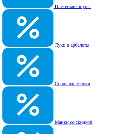
Плетеные шнуры
Луки и арбалеты
Спальные мешки
Манки со скидкой