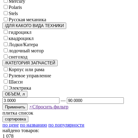
Mercury
Polaris
Stels
Русская механика
/ДЛЯ КАКОГО ВИДА ТЕХНИКИ
гидроцикл
квадроцикл
Лодки/Катера
лодочный мотор
снегоход
/КАТЕГОРИЯ ЗАПЧАСТЕЙ
Корпус или рама
Рулевое управление
Шасси
Электрика
ОБЪЕМ, л
—
×
Сбросить фильтр
Применить
плитка
список
сортировка
по цене
по названию
по популярности
найдено товаров:
1 078