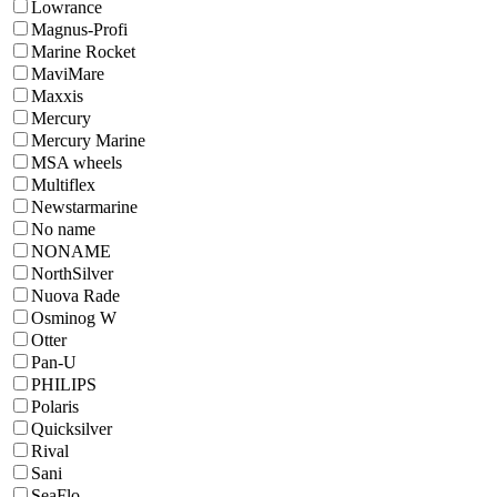
Lowrance
Magnus-Profi
Marine Rocket
MaviMare
Maxxis
Mercury
Mercury Marine
MSA wheels
Multiflex
Newstarmarine
No name
NONAME
NorthSilver
Nuova Rade
Osminog W
Otter
Pan-U
PHILIPS
Polaris
Quicksilver
Rival
Sani
SeaFlo