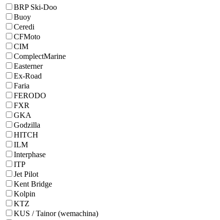
BRP Ski-Doo
Buoy
Ceredi
CFMoto
CIM
ComplectMarine
Easterner
Ex-Road
Faria
FERODO
FXR
GKA
Godzilla
HITCH
ILM
Interphase
ITP
Jet Pilot
Kent Bridge
Kolpin
KTZ
KUS / Tainor (wemachina)