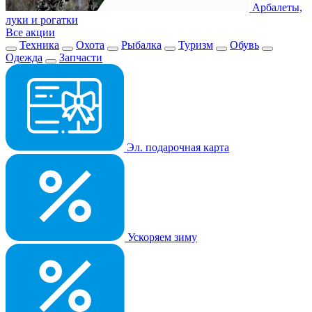
Арбалеты,
луки и рогатки
Все акции
Техника
Охота
Рыбалка
Туризм
Обувь
Одежда
Запчасти
Эл. подарочная карта
Ускоряем зиму