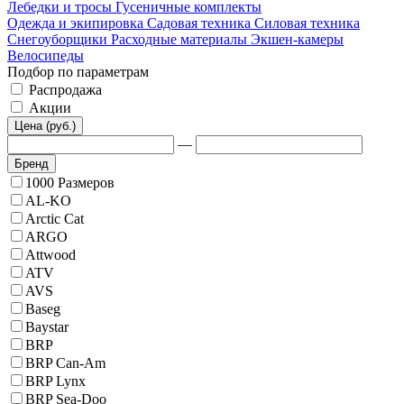
Лебедки и тросы
Гусеничные комплекты
Одежда и экипировка
Садовая техника
Силовая техника
Снегоуборщики
Расходные материалы
Экшен-камеры
Велосипеды
Подбор по параметрам
Распродажа
Акции
Цена (руб.)
—
Бренд
1000 Размеров
AL-KO
Arctic Cat
ARGO
Attwood
ATV
AVS
Baseg
Baystar
BRP
BRP Can-Am
BRP Lynx
BRP Sea-Doo