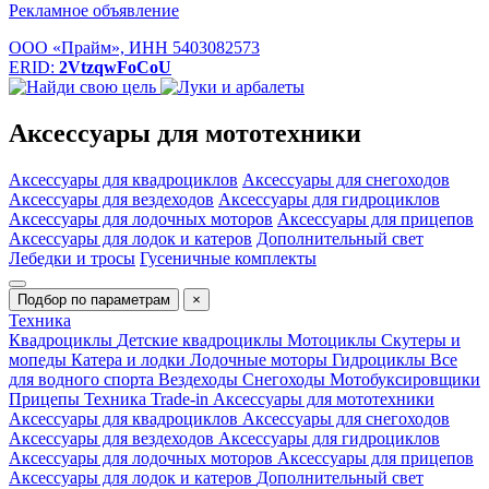
Рекламное объявление
ООО «Прайм», ИНН 5403082573
ERID:
2VtzqwFoCoU
Аксессуары для мототехники
Аксессуары для квадроциклов
Аксессуары для снегоходов
Аксессуары для вездеходов
Аксессуары для гидроциклов
Аксессуары для лодочных моторов
Аксессуары для прицепов
Аксессуары для лодок и катеров
Дополнительный свет
Лебедки и тросы
Гусеничные комплекты
Подбор по параметрам
×
Техника
Квадроциклы
Детские квадроциклы
Мотоциклы
Скутеры и
мопеды
Катера и лодки
Лодочные моторы
Гидроциклы
Все
для водного спорта
Вездеходы
Снегоходы
Мотобуксировщики
Прицепы
Техника Trade-in
Аксессуары для мототехники
Аксессуары для квадроциклов
Аксессуары для снегоходов
Аксессуары для вездеходов
Аксессуары для гидроциклов
Аксессуары для лодочных моторов
Аксессуары для прицепов
Аксессуары для лодок и катеров
Дополнительный свет