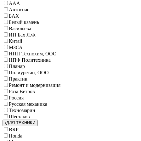
ААА
Автоспас
БАХ
Белый камень
Васильева
ИП Бах Л.Ф.
Китай
МЗСА
НПП Технохим, ООО
НПФ Политехника
Планар
Полиуретан, ООО
Практик
Ремонт и модернизация
Роза Ветров
Россия
Русская механика
Техномарин
Шестаков
/ДЛЯ ТЕХНИКИ
BRP
Honda