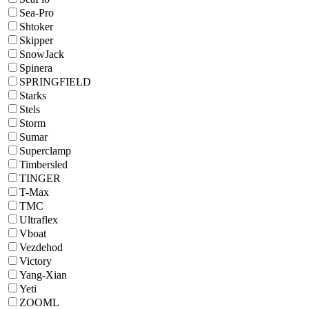
Sea-Pro
Shtoker
Skipper
SnowJack
Spinera
SPRINGFIELD
Starks
Stels
Storm
Sumar
Superclamp
Timbersled
TINGER
T-Max
TMC
Ultraflex
Vboat
Vezdehod
Victory
Yang-Xian
Yeti
ZOOML