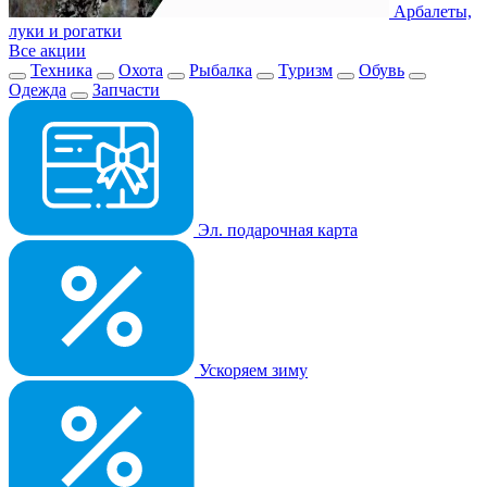
Арбалеты,
луки и рогатки
Все акции
Техника
Охота
Рыбалка
Туризм
Обувь
Одежда
Запчасти
Эл. подарочная карта
Ускоряем зиму