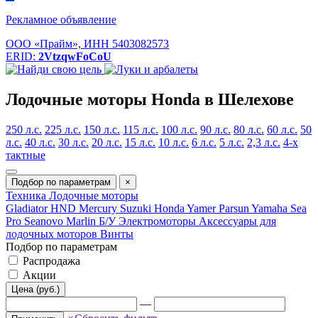
Рекламное объявление
ООО «Прайм», ИНН 5403082573
ERID:
2VtzqwFoCoU
Лодочные моторы Honda в Шелехове
250 л.с.
225 л.с.
150 л.с.
115 л.с.
100 л.с.
90 л.с.
80 л.с.
60 л.с.
50
л.с.
40 л.с.
30 л.с.
20 л.с.
15 л.с.
10 л.с.
6 л.с.
5 л.с.
2,3 л.с.
4-х
тактные
Подбор по параметрам
×
Техника
Лодочные моторы
Gladiator
HND
Mercury
Suzuki
Honda
Yamer
Parsun
Yamaha
Sea
Pro
Seanovo
Marlin
Б/У
Электромоторы
Аксессуары для
лодочных моторов
Винты
Подбор по параметрам
Распродажа
Акции
Цена (руб.)
—