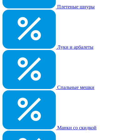
Плетеные шнуры
Луки и арбалеты
Спальные мешки
Манки со скидкой