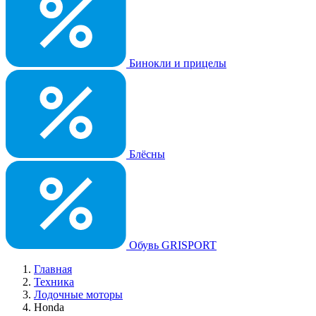
Бинокли и прицелы
Блёсны
Обувь GRISPORT
Главная
Техника
Лодочные моторы
Honda