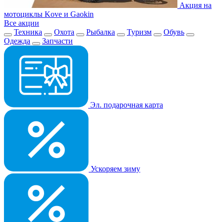
Акция на
мотоциклы Kove и Gaokin
Все акции
Техника
Охота
Рыбалка
Туризм
Обувь
Одежда
Запчасти
Эл. подарочная карта
Ускоряем зиму