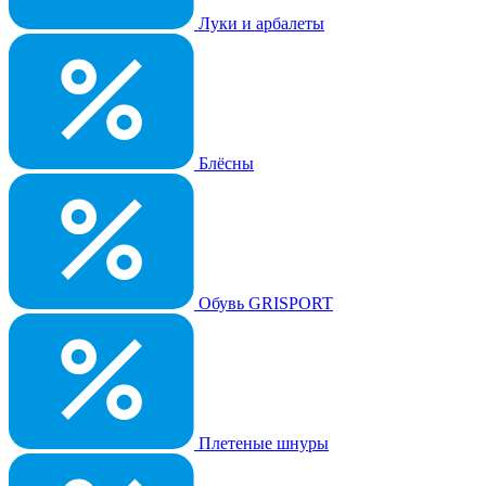
Луки и арбалеты
Блёсны
Обувь GRISPORT
Плетеные шнуры