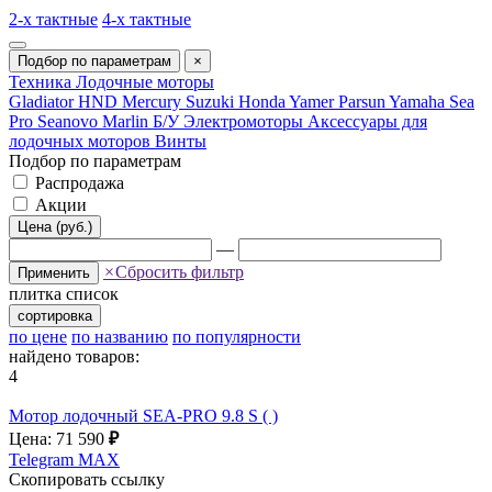
2-х тактные
4-х тактные
Подбор по параметрам
×
Техника
Лодочные моторы
Gladiator
HND
Mercury
Suzuki
Honda
Yamer
Parsun
Yamaha
Sea
Pro
Seanovo
Marlin
Б/У
Электромоторы
Аксессуары для
лодочных моторов
Винты
Подбор по параметрам
Распродажа
Акции
Цена (руб.)
—
×
Сбросить фильтр
Применить
плитка
список
сортировка
по цене
по названию
по популярности
найдено товаров:
4
Мотор лодочный SEA-PRO 9.8 S ( )
Цена: 71 590
₽
Telegram
MAX
Скопировать ссылку