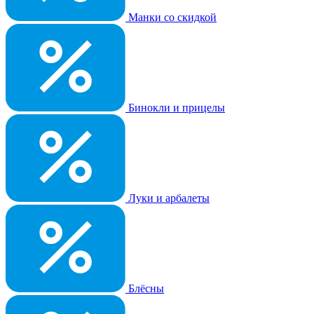
Манки со скидкой
Бинокли и прицелы
Луки и арбалеты
Блёсны