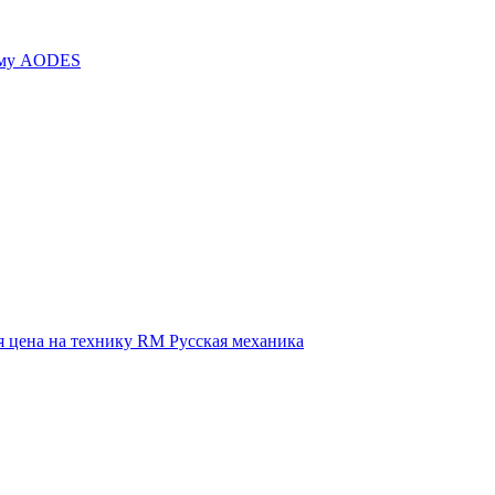
иму AODES
 цена на технику RM Русская механика