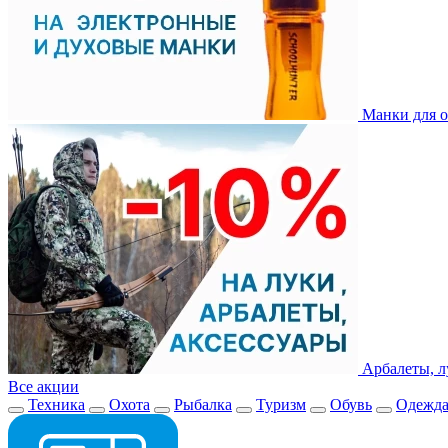
Манки для о
Арбалеты, л
Все акции
Техника
Охота
Рыбалка
Туризм
Обувь
Одежд