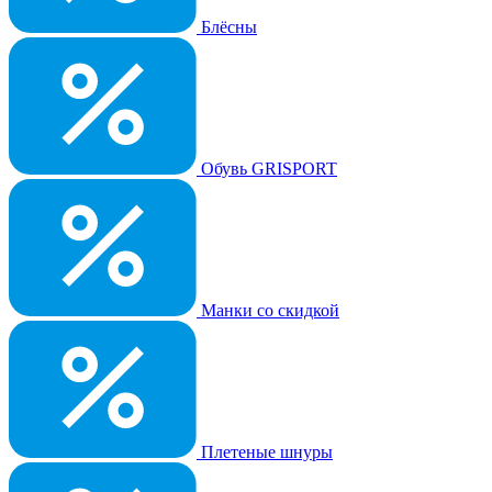
Блёсны
Обувь GRISPORT
Манки со скидкой
Плетеные шнуры