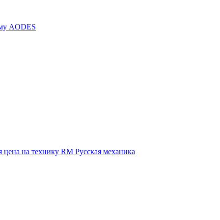
иму AODES
 цена на технику RM Русская механика