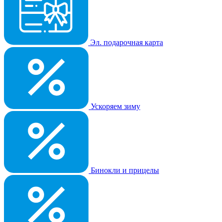
Эл. подарочная карта
Ускоряем зиму
Бинокли и прицелы