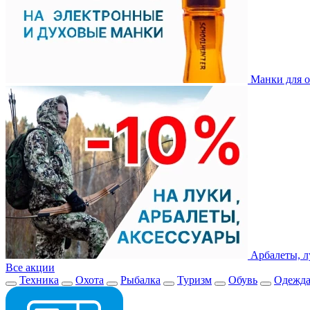
Манки для о
Арбалеты, л
Все акции
Техника
Охота
Рыбалка
Туризм
Обувь
Одежд