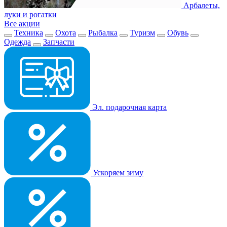
Арбалеты,
луки и рогатки
Все акции
Техника
Охота
Рыбалка
Туризм
Обувь
Одежда
Запчасти
Эл. подарочная карта
Ускоряем зиму