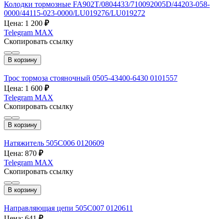
Колодки тормозные FA902T/0804433/710092005D/44203-058-
0000/44115-023-0000/LU019276/LU019272
Цена: 1 200
₽
Telegram
MAX
Скопировать ссылку
В корзину
Трос тормоза стояночный 0505-43400-6430 0101557
Цена: 1 600
₽
Telegram
MAX
Скопировать ссылку
В корзину
Натяжитель 505C006 0120609
Цена: 870
₽
Telegram
MAX
Скопировать ссылку
В корзину
Направляющая цепи 505C007 0120611
Цена: 641
₽