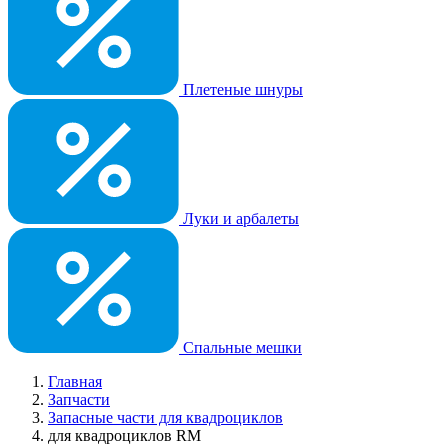
Плетеные шнуры
Луки и арбалеты
Спальные мешки
Главная
Запчасти
Запасные части для квадроциклов
для квадроциклов RM