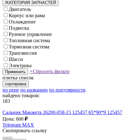
/КАТЕГОРИЯ ЗАПЧАСТЕЙ
Двигатель
Корпус или рама
Охлаждение
Подвеска
Рулевое управление
Топливная система
Тормозная система
Трансмиссия
Шасси
Электрика
×
Сбросить фильтр
Применить
плитка
список
сортировка
по цене
по названию
по популярности
найдено товаров:
183
Сальник Манжета 26200-058-15 125457 65*90*9 125457
Цена: 600
₽
Telegram
MAX
Скопировать ссылку