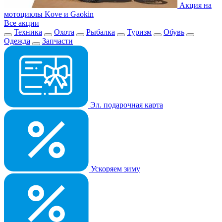
Акция на
мотоциклы Kove и Gaokin
Все акции
Техника
Охота
Рыбалка
Туризм
Обувь
Одежда
Запчасти
Эл. подарочная карта
Ускоряем зиму