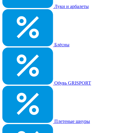
Луки и арбалеты
Блёсны
Обувь GRISPORT
Плетеные шнуры