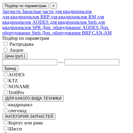
Подбор по параметрам
×
Запчасти
Запасные части для квадроциклов
для квадроциклов BRP
для квадроциклов RM
для
квадроциклов AODES
для квадроциклов Stels
для
квадроциклов SPR
Доп. оборудование AODES
Доп.
оборудование Stels
Доп. оборудование BRP CAN-AM
Подбор по параметрам
Распродажа
Акции
Цена (руб.)
—
Бренд
AODES
KTZ
NONAME
TrofiPro
/ДЛЯ КАКОГО ВИДА ТЕХНИКИ
квадроцикл
снегоход
/КАТЕГОРИЯ ЗАПЧАСТЕЙ
Корпус или рама
Шасси