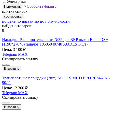
Электрика
×
Сбросить фильтр
Применить
плитка
список
сортировка
по цене
по названию
по популярности
найдено товаров:
9
Накладка Расширитель лыжи №32 для BRP лыжи Blade DS+
(1190*270*6) (аналог 18505040740 AODES 1-шт)
Цена: 3 100
₽
Telegram
MAX
Скопировать ссылку
В корзину
Транспортные площадки (2шт) AODES MUD PRO 2024-2025
90.11
Цена: 12 300
₽
Telegram
MAX
Скопировать ссылку
В корзину