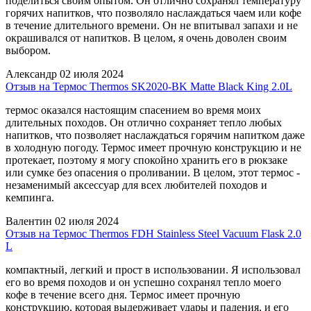
поделиться своим опытом. Он отлично сохранял температуру
горячих напитков, что позволяло наслаждаться чаем или кофе
в течение длительного времени. Он не впитывал запахи и не
окрашивался от напитков. В целом, я очень доволен своим
выбором.
Александр
02 июля 2024
Отзыв на Термос Thermos SK2020-BK Matte Black King 2.0L
термос оказался настоящим спасением во время моих
длительных походов. Он отлично сохраняет тепло любых
напитков, что позволяет наслаждаться горячим напитком даже
в холодную погоду. Термос имеет прочную конструкцию и не
протекает, поэтому я могу спокойно хранить его в рюкзаке
или сумке без опасения о проливании. В целом, этот термос -
незаменимый аксессуар для всех любителей походов и
кемпинга.
Валентин
02 июля 2024
Отзыв на Термос Thermos FDH Stainless Steel Vacuum Flask 2.0
L
компактный, легкий и прост в использовании. Я использовал
его во время походов и он успешно сохранял тепло моего
кофе в течение всего дня. Термос имеет прочную
конструкцию, которая выдерживает удары и падения, и его