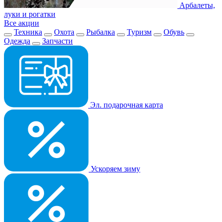
Арбалеты,
луки и рогатки
Все акции
Техника
Охота
Рыбалка
Туризм
Обувь
Одежда
Запчасти
Эл. подарочная карта
Ускоряем зиму