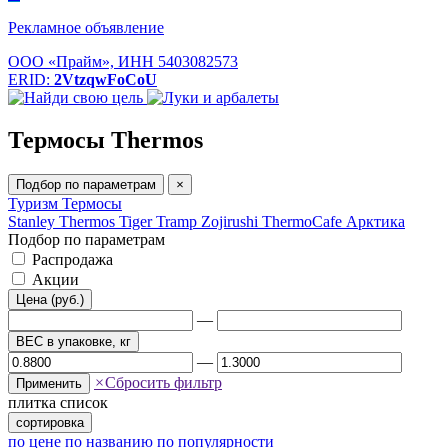
Рекламное объявление
ООО «Прайм», ИНН 5403082573
ERID:
2VtzqwFoCoU
Термосы Thermos
Подбор по параметрам
×
Туризм
Термосы
Stanley
Thermos
Tiger
Tramp
Zojirushi
ThermoCafe
Арктика
Подбор по параметрам
Распродажа
Акции
Цена (руб.)
—
ВЕС в упаковке, кг
—
×
Сбросить фильтр
Применить
плитка
список
сортировка
по цене
по названию
по популярности