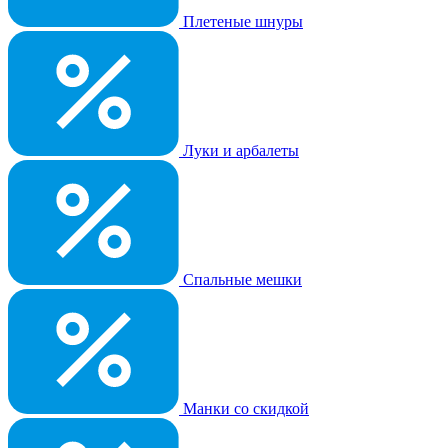
Плетеные шнуры
Луки и арбалеты
Спальные мешки
Манки со скидкой